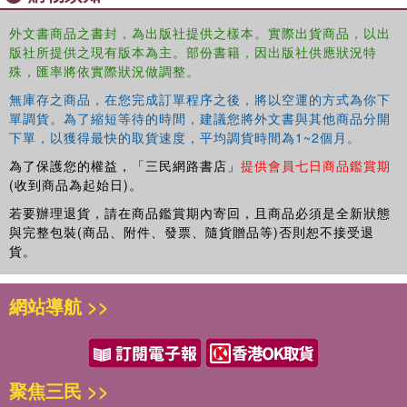
外文書商品之書封，為出版社提供之樣本。實際出貨商品，以出
版社所提供之現有版本為主。部份書籍，因出版社供應狀況特
殊，匯率將依實際狀況做調整。
無庫存之商品，在您完成訂單程序之後，將以空運的方式為你下
單調貨。為了縮短等待的時間，建議您將外文書與其他商品分開
下單，以獲得最快的取貨速度，平均調貨時間為1~2個月。
為了保護您的權益，「三民網路書店」
提供會員七日商品鑑賞期
(收到商品為起始日)。
若要辦理退貨，請在商品鑑賞期內寄回，且商品必須是全新狀態
與完整包裝(商品、附件、發票、隨貨贈品等)否則恕不接受退
貨。
網站導航 >>
聚焦三民 >>