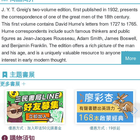
J. Y. T. Greig's two-volume edition, first published in 1932, presents
the correspondence of one of the great men of the 18th century.
This first volume contains David Hume's letters from 1727 to 1765.
Hume correspondents include such famous thinkers and public
figures as Jean-Jacques Rousseau, Adam Smith, James Boswell,
and Benjamin Franklin. The edition offers a rich picture of the man
and his age, and is a uniquely valuable resource to anyone with an
More
interest in early modern thought.
主題書展
更多書展
優惠方式：
加入即送50元購書金
優惠方式：
19折起
購物須知