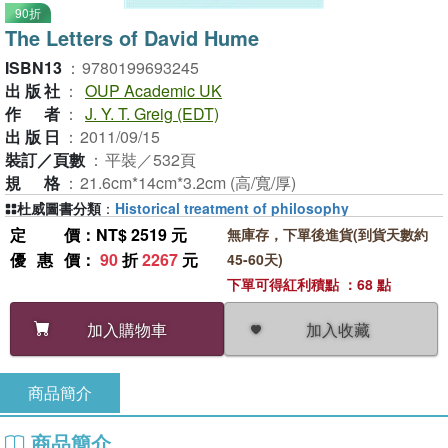
90折
The Letters of David Hume
ISBN13
：
9780199693245
出版社
：
OUP Academic UK
作者
：
J. Y. T. Greig (EDT)
出版日
：
2011/09/15
裝訂／頁數
：
平裝／532頁
規格
：
21.6cm*14cm*3.2cm (高/寬/厚)
杜威圖書分類
：
Historical treatment of philosophy
定價
：NT$ 2519 元
無庫存，下單後進貨(到貨天數約
優惠價
：
90
折
2267
元
45-60天)
下單可得紅利積點 ：68 點
加入收藏
加入購物車
商品簡介
商品簡介