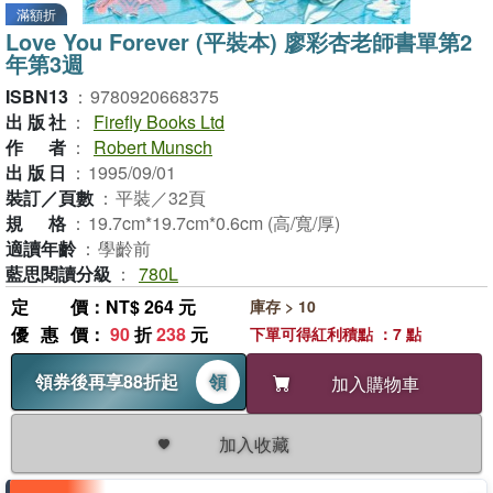
滿額折
Love You Forever (平裝本) 廖彩杏老師書單第2
年第3週
ISBN13
：
9780920668375
出版社
：
Firefly Books Ltd
作者
：
Robert Munsch
出版日
：
1995/09/01
裝訂／頁數
：
平裝／32頁
規格
：
19.7cm*19.7cm*0.6cm (高/寬/厚)
適讀年齡
：
學齡前
藍思閱讀分級
：
780L
定價
：NT$ 264 元
庫存 > 10
優惠價
：
90
折
238
元
下單可得紅利積點 ：7 點
領券後再享88折起
領
加入購物車
加入收藏