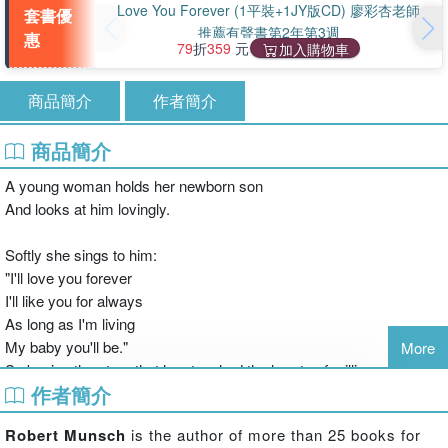
Love You Forever (1平裝+1JY版CD) 廖彩杏老師
套書優
推薦有聲書第2年第3週
惠
79
折
359
元
加入購物車
商品簡介
作者簡介
商品簡介
A young woman holds her newborn son
And looks at him lovingly.
Softly she sings to him:
"I'll love you forever
I'll like you for always
As long as I'm living
My baby you'll be."
More
So begins the story that has touched the hearts of millions
作者簡介
worldwide. Since publication in l986, Love You Forever has sold
more than 15 million copies in paperback and the regular hardcover
Robert Munsch
is the author of more than 25 books for
edition (as well as hundreds of thousands of copies in Spanish and