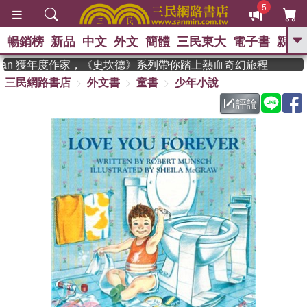
5
暢銷榜
新品
中文
外文
簡體
三民東大
電子書
親子
GO
dman 獲年度作家，《史坎德》系列帶你踏上熱血奇幻旅程
三民網路書店
外文書
童書
少年小說
、
熱搜：
東野圭吾
高希均教授回憶錄
、
、
、
The Odyssey
父親節
如果歷
評論
、
、
史是一群喵
暑期推薦
國際布克
、
、
獎 臺灣漫遊錄
方念華
台灣的李
、
、
登輝時代
數學女孩：黎曼猜想
偉大的迷走神經