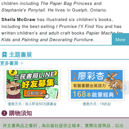
children including
The Paper Bag Princess
and
French)
Stephanie's Ponytail
. He lives in Guelph, Ontario.
商品除瑕疵品外，恕不接受退換貨
因拍攝略有色差，圖片僅供參考，顏色請以實際收到商品為準
Sheila McGraw
has illustrated six children's books,
including the best-selling
I Promise I'll Find You
and has
written children's and adult craft books
Papier Mache for
Kids
and
Painting and Decorating Furniture
.
More
主題書展
更多書展
優惠方式：
加入即送50元購書金
優惠方式：
19折起
購物須知
外文書商品之書封，為出版社提供之樣本。實際出貨商品，以出