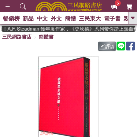
5
暢銷榜
新品
中文
外文
簡體
三民東大
電子書
親子
GO
.F. Steadman 獲年度作家，《史坎德》系列帶你踏上熱血奇
三民網路書店
簡體書
、
、
熱搜：
東野圭吾
The Odyssey
、
、
、
父親節
花開錦繡
暑期推薦
評論
、
、
方念華
台灣的李登輝時代
數學
、
女孩：黎曼猜想
偉大的迷走神經
、
、
如果歷史是一群喵
臺灣漫遊錄