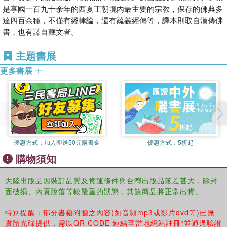
是享國一百九十余年的西夏王朝境內最主要的宗教，保存的佛典多
達四百余種，不僅有經律論，還有疏義經傳等，譯本則取自漢傳佛
書，也有譯自藏文者。
主題書展
更多書展
優惠方式：
加入即送50元購書金
優惠方式：
5折起
購物須知
大陸出版品因裝訂品質及貨運條件與台灣出版品落差甚大，除封
面破損、內頁脫落等較嚴重的狀態，其餘商品將正常出貨。
特別提醒：部分書籍附贈之內容(如音頻mp3或影片dvd等)已無
實體光碟提供，需以QR CODE 連結至當地網站註冊“並通過驗證