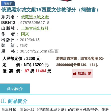
滿額折
俄藏黑水城文獻15西夏文佛教部分（簡體書）
系列名
：
俄藏黑水城文獻
ISBN13
：
9787532562718
出版社
：
上海古籍出版社
作者
：
阿來
出版日
：
2012/04/15
裝訂
：
精裝
規格
：
30.5cm*22.5cm (高/寬)
人民幣定價：2200 元
若需訂購本書，請電洽客服 02-
定價
：NT$ 13200 元
25006600[分機130、131]。
優惠價
：
87
折
11484
元
無法訂購
商品簡介
商品簡介
自本冊起，開始出版《俄藏黑水城文獻》的西夏文佛教部分。佛教