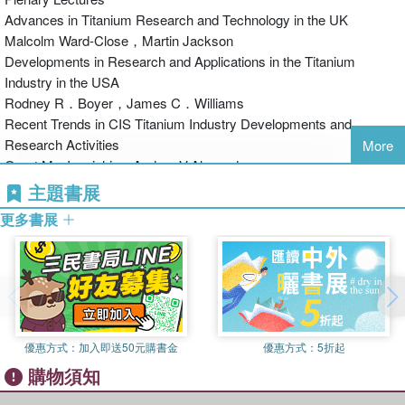
Advances in Titanium Research and Technology in the UK
Malcolm Ward-Close，Martin Jackson
Developments in Research and Applications in the Titanium
Industry in the USA
Rodney R．Boyer，James C．Williams
Recent Trends in CIS Titanium Industry Developments and
Research Activities
More
Orest M．Ivasishin，Andrey V.Alexandrov
Recent Trends in Titanium Research and Development in Japan
主題書展
Mitsuo Niinomi
更多書展
Recent Titanium Research and Developments in Germany
Lothar Wagner
Titanium Research and Development in France
Alain Vassel
Recent Progress of Titanium Industry．Research and
Development in China
優惠方式：
加入即送50元購書金
優惠方式：
5折起
Lian ZHOU，Hui CHANG，Xiangdong WANG
購物須知
1.Extractive Metalluargy
2.Wrought Processing