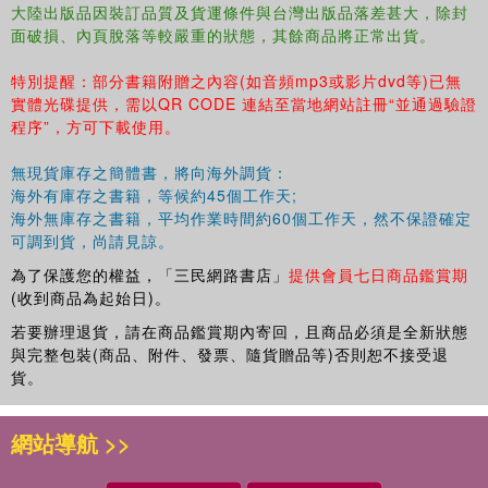
3.Microstructure Evolution
大陸出版品因裝訂品質及貨運條件與台灣出版品落差甚大，除封
面破損、內頁脫落等較嚴重的狀態，其餘商品將正常出貨。
4.Properties
5.Intermetallics&MMCs
特別提醒：部分書籍附贈之內容(如音頻mp3或影片dvd等)已無
6.Component Manufacturing
實體光碟提供，需以QR CODE 連結至當地網站註冊“並通過驗證
7.Near Net Shape Processing
程序”，方可下載使用。
8.Environmental Behavior
9.Aerospace Applications
無現貨庫存之簡體書，將向海外調貨：
10.Biomedical and Healthcare Applications
海外有庫存之書籍，等候約45個工作天;
11.Emerging Applications and Market
海外無庫存之書籍，平均作業時間約60個工作天，然不保證確定
12.Marine Applications
可調到貨，尚請見諒。
Author index
為了保護您的權益，「三民網路書店」
提供會員七日商品鑑賞期
Subject Index
(收到商品為起始日)。
若要辦理退貨，請在商品鑑賞期內寄回，且商品必須是全新狀態
與完整包裝(商品、附件、發票、隨貨贈品等)否則恕不接受退
貨。
網站導航 >>