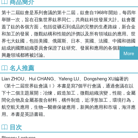
商品簡介
第十二屆鈦會是系列會議的第十二屆，鈦會自1968年開始，每四年
舉辦一次，旨在召集世界鈦界同仁，共商鈦科技發展大計。鈦會覆
蓋了鈦的各個方面，包括從礦石到成品的完整的生產路線，新合金
和加工的發展，微觀結構和性能的評價以及所有領域鈦的應用。世
界七大鈦國，包括美國、俄羅斯、日本、英國、法國、中國和德國
組成的國際組織委員會保證了鈦研究、發展和應用的各個新的、感
More
興趣領域都將被討論。
名人推薦
Lian ZHOU、Hui CHANG、Yafeng LU、Dongsheng XU編著的
《第十二屆世界鈦會議Ⅰ》本書是寫7個平行會議，通過會議在以
下十二個主題展開：冶煉，鍛造加工，微觀組織演變，性能，金屬
間化合物及金屬基復合材料，構件制造，近凈形加工，環境行為，
航空航天應用，生物—醫療保健應用，新興的應用和市場，海洋應
用。本書是英語書籍。
目次
Plenary Lectures