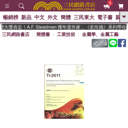
5
暢銷榜
新品
中文
外文
簡體
三民東大
電子書
親子
GO
獎肯定！A.F. Steadman 獲年度作家，《史坎德》系列帶你
三民網路書店
簡體書
工業技術
金屬學、金屬工藝
、
熱搜：
東野圭吾
高希均教授回憶錄
、
、
、
The Odyssey
父親節
如果歷
評論
、
、
史是一群喵
暑期推薦
國際布克
、
、
獎 臺灣漫遊錄
方念華
台灣的李
、
、
登輝時代
數學女孩：黎曼猜想
偉大的迷走神經