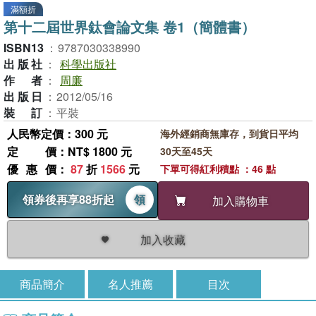
滿額折
第十二屆世界鈦會論文集 卷1（簡體書）
ISBN13
：
9787030338990
出版社
：
科學出版社
作者
：
周廉
出版日
：
2012/05/16
裝訂
：
平裝
人民幣定價：300 元
海外經銷商無庫存，到貨日平均
定價
：NT$ 1800 元
30天至45天
優惠價
：
87
折
1566
元
下單可得紅利積點 ：46 點
領券後再享88折起
領
加入購物車
加入收藏
商品簡介
名人推薦
目次