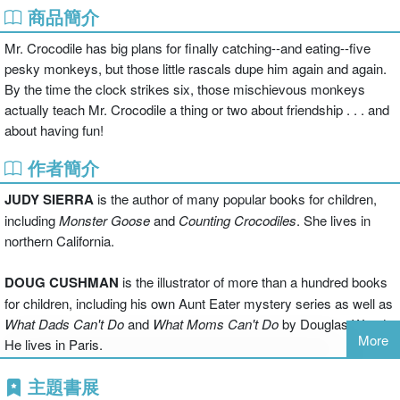
商品簡介
Mr. Crocodile has big plans for finally catching--and eating--five
pesky monkeys, but those little rascals dupe him again and again.
By the time the clock strikes six, those mischievous monkeys
actually teach Mr. Crocodile a thing or two about friendship . . . and
about having fun!
作者簡介
JUDY SIERRA
is the author of many popular books for children,
including
Monster Goose
and
Counting Crocodiles
. She lives in
northern California.
DOUG CUSHMAN
is the illustrator of more than a hundred books
for children, including his own Aunt Eater mystery series as well as
What Dads Can't Do
and
What Moms Can't Do
by Douglas Wood.
More
He lives in Paris.
主題書展