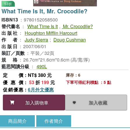
53折
What Time Is It, Mr. Crocodile?
ISBN13
：
9780152058500
替代書名
：
What Time Is It
,
Mr. Crocodile?
出版社
：
Houghton Mifflin Harcourt
作者
：
Judy Sierra
;
Doug Cushman
出版日
：
2007/06/01
裝訂／頁數
：
平裝／32頁
規格
：
26.7cm*21.6cm*0.6cm (高/寬/厚)
藍思閱讀分級
：
490L
定價
：NT$ 380 元
庫存：6
優惠價
：
53
折
199
元
下單可得紅利積點 ：5 點
促銷優惠
：
6月外文優惠
加入收藏
加入購物車
商品簡介
作者簡介