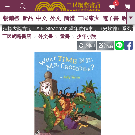
5
暢銷榜
新品
中文
外文
簡體
三民東大
電子書
親子
GO
標大獎肯定！A.F. Steadman 獲年度作家，《史坎德》系列
三民網路書店
外文書
童書
少年小說
、
熱搜：
東野圭吾
高希均教授回憶錄
、
、
、
The Odyssey
父親節
如果歷
列印
評論
、
、
史是一群喵
暑期推薦
國際布克
、
、
獎 臺灣漫遊錄
方念華
台灣的李
、
、
登輝時代
數學女孩：黎曼猜想
偉大的迷走神經