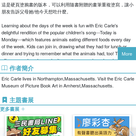
這是硬頁塗鴉書的版本，可以利用隨書附贈的畫筆重複塗寫，讓小
朋友告訴父母她/他今天想吃什麼。
Learning about the days of the week is fun with Eric Carle's
delightful rendition of the popular children's song---Today is
Monday---which features animals eating different foods every day
of the week. Kids can join in, drawing what they had for lunch or
dinner and trying to remember what the animals had, too! The wipe-
More
off pages and marker make it easy to use again and again.
作者簡介
Eric Carle lives in Northampton,Massachusetts. Visit the Eric Carle
Museum of Picture Book Art in Amherst,Massachusetts.
主題書展
更多書展