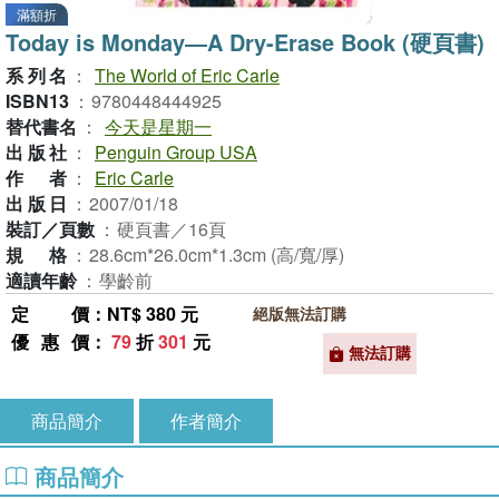
滿額折
Today is Monday―A Dry-Erase Book (硬頁書)
系列名
：
The World of Eric Carle
ISBN13
：
9780448444925
替代書名
：
今天是星期一
出版社
：
Penguin Group USA
作者
：
Eric Carle
出版日
：
2007/01/18
裝訂／頁數
：
硬頁書／16頁
規格
：
28.6cm*26.0cm*1.3cm (高/寬/厚)
適讀年齡
：
學齡前
定價
：NT$ 380 元
絕版無法訂購
優惠價
：
79
折
301
元
無法訂購
商品簡介
作者簡介
商品簡介