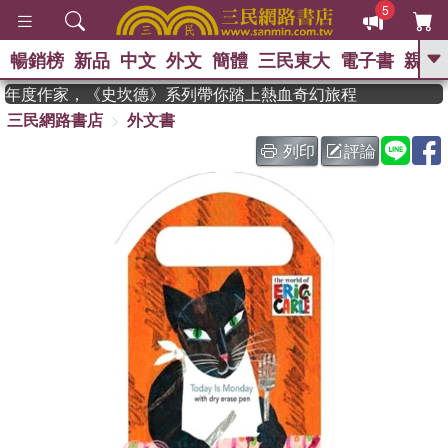
5
暢銷榜
新品
中文
外文
簡體
三民東大
電子書
親子
GO
an 獲年度作家，《史坎德》系列帶你踏上熱血奇幻旅程
三民網路書店
外文書
、
、
熱搜：
東野圭吾
The Odyssey
、
、
父親節
如果歷史是一群喵
暑期
列印
評論
、
、
推薦
國際布克獎 臺灣漫遊錄
方
、
、
念華
台灣的李登輝時代
數學女
、
孩：黎曼猜想
偉大的迷走神經