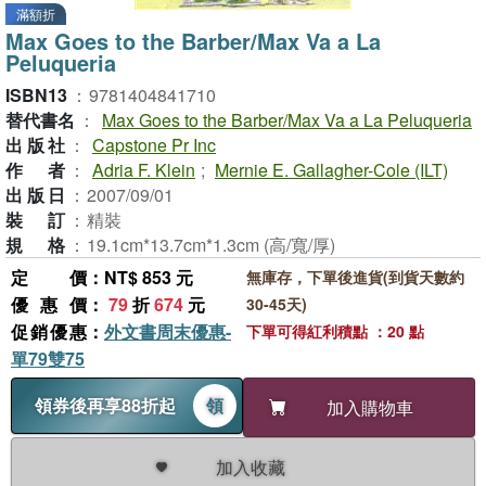
滿額折
Max Goes to the Barber/Max Va a La
Peluqueria
ISBN13
：
9781404841710
替代書名
：
Max Goes to the Barber/Max Va a La Peluqueria
出版社
：
Capstone Pr Inc
作者
：
Adria F. Klein
;
Mernie E. Gallagher-Cole (ILT)
出版日
：
2007/09/01
裝訂
：
精裝
規格
：
19.1cm*13.7cm*1.3cm (高/寬/厚)
定價
：NT$ 853 元
無庫存，下單後進貨(到貨天數約
優惠價
：
79
折
674
元
30-45天)
促銷優惠
：
外文書周末優惠-
下單可得紅利積點 ：20 點
單79雙75
領券後再享88折起
領
加入購物車
加入收藏