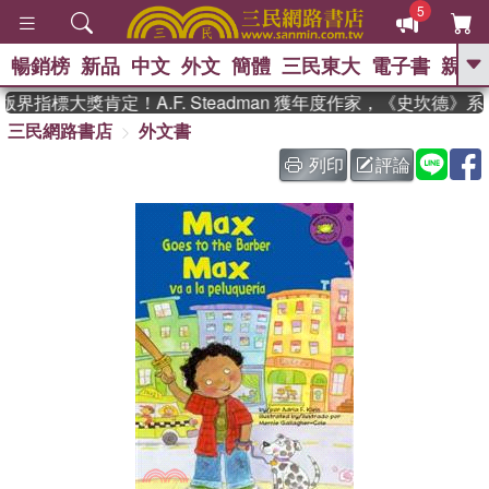
5
暢銷榜
新品
中文
外文
簡體
三民東大
電子書
親子
GO
界指標大獎肯定！A.F. Steadman 獲年度作家，《史坎德》
三民網路書店
外文書
、
、
熱搜：
東野圭吾
The Odyssey
、
、
父親節
如果歷史是一群喵
暑期
列印
評論
、
、
推薦
國際布克獎 臺灣漫遊錄
方
、
、
念華
台灣的李登輝時代
數學女
、
孩：黎曼猜想
偉大的迷走神經