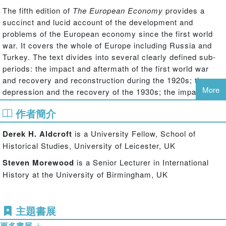
The fifth edition of
The European Economy
provides a
succinct and lucid account of the development and
problems of the European economy since the first world
war. It covers the whole of Europe including Russia and
Turkey. The text divides into several clearly defined sub-
periods: the impact and aftermath of the first world war
and recovery and reconstruction during the 1920s; the
More
depression and the recovery of the 1930s; the impact of
the second world war and the new political division in
作者簡介
Europe; the post-war boom of the 1950s and 1960s and
then into the growth slowdown of the 1970s and the
Derek H. Aldcroft
is a University Fellow, School of
persistent problems of inflation and unemployment. It then
Historical Studies, University of Leicester, UK
analyses the demise of the centrally planned economies of
eastern Europe and the move to a more united Europe and
Steven Morewood
is a Senior Lecturer in International
then discusses the financial and economic problems that
History at the University of Birmingham, UK
have emerged in the early twenty-first century.
This new edition has been extensively revised, new
主題書展
chapters have been added and the reading lists updated.
更多書展