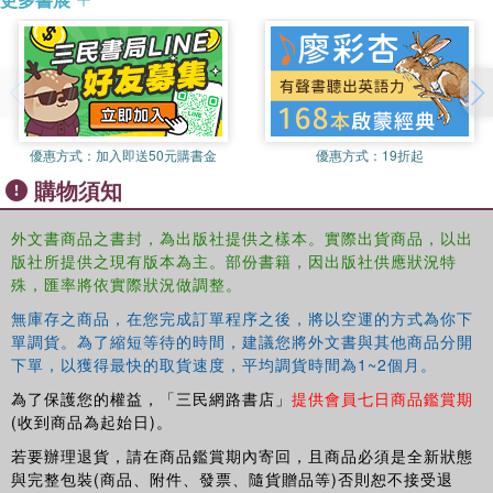
Though the volume is designed as a basic introductory
text the authors elicit some of the lessons that can be
learnt from a study of past development, one of which is
the limited power of governments to influence the course
of events and to combat the operation of market forces.
優惠方式：
加入即送50元購書金
優惠方式：
19折起
購物須知
外文書商品之書封，為出版社提供之樣本。實際出貨商品，以出
版社所提供之現有版本為主。部份書籍，因出版社供應狀況特
殊，匯率將依實際狀況做調整。
無庫存之商品，在您完成訂單程序之後，將以空運的方式為你下
單調貨。為了縮短等待的時間，建議您將外文書與其他商品分開
下單，以獲得最快的取貨速度，平均調貨時間為1~2個月。
為了保護您的權益，「三民網路書店」
提供會員七日商品鑑賞期
(收到商品為起始日)。
若要辦理退貨，請在商品鑑賞期內寄回，且商品必須是全新狀態
與完整包裝(商品、附件、發票、隨貨贈品等)否則恕不接受退