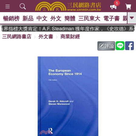
5
暢銷榜
新品
中文
外文
簡體
三民東大
電子書
親子
GO
界指標大獎肯定！A.F. Steadman 獲年度作家，《史坎德》
三民網路書店
外文書
商業財經
、
熱搜：
東野圭吾
高希均教授回憶錄
、
、
、
The Odyssey
父親節
花開錦
評論
、
、
、
繡
暑期推薦
方念華
台灣的
、
李登輝時代
數學女孩：黎曼猜想
、
、
偉大的迷走神經
如果歷史是一
、
群喵
臺灣漫遊錄