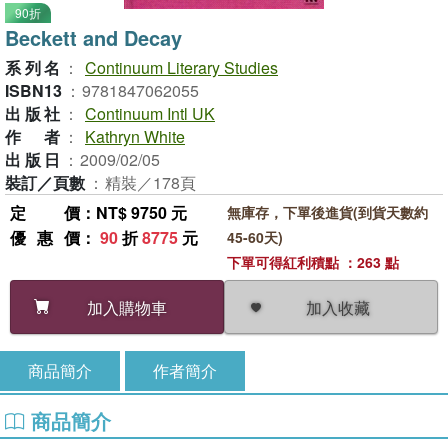
90折
Beckett and Decay
系列名
：
Continuum Literary Studies
ISBN13
：
9781847062055
出版社
：
Continuum Intl UK
作者
：
Kathryn White
出版日
：
2009/02/05
裝訂／頁數
：
精裝／178頁
定價
：NT$ 9750 元
無庫存，下單後進貨(到貨天數約
優惠價
：
90
折
8775
元
45-60天)
下單可得紅利積點 ：263 點
加入收藏
加入購物車
商品簡介
作者簡介
商品簡介