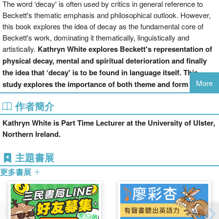
The word ‘decay' is often used by critics in general reference to
Beckett's thematic emphasis and philosophical outlook. However,
this book explores the idea of decay as the fundamental core of
Beckett's work, dominating it thematically, linguistically and
artistically.
Kathryn White explores Beckett's representation of
physical decay, mental and spiritual deterioration and finally
the idea that ‘decay' is to be found in language itself. This
More
study explores the importance of both theme and form in
Beckett's work and considers whether Beckett will, in future
作者簡介
generations, be remembered both for his representation of
existence and his innovations in language.
Kathryn White is Part Time Lecturer at the University of Ulster,
Northern Ireland.
主題書展
更多書展