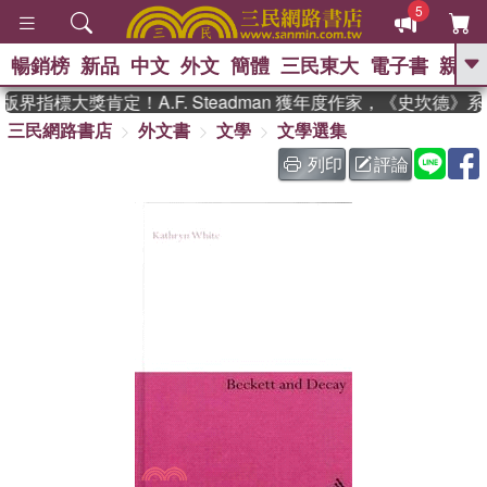
5
暢銷榜
新品
中文
外文
簡體
三民東大
電子書
親子
GO
界指標大獎肯定！A.F. Steadman 獲年度作家，《史坎德》
三民網路書店
外文書
文學
文學選集
、
熱搜：
東野圭吾
高希均教授回憶錄
、
、
、
The Odyssey
父親節
如果歷
列印
評論
、
、
史是一群喵
暑期推薦
國際布克
、
、
獎 臺灣漫遊錄
方念華
台灣的李
、
、
登輝時代
數學女孩：黎曼猜想
偉大的迷走神經