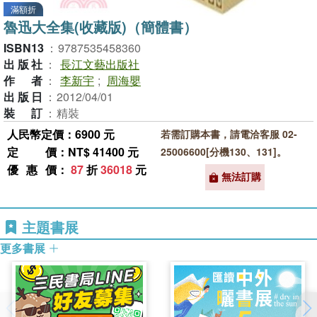
滿額折
魯迅大全集(收藏版)（簡體書）
ISBN13
：
9787535458360
出版社
：
長江文藝出版社
作者
：
李新宇
;
周海嬰
出版日
：
2012/04/01
裝訂
：
精裝
人民幣定價：6900 元
若需訂購本書，請電洽客服 02-
定價
：NT$ 41400 元
25006600[分機130、131]。
優惠價
：
87
折
36018
元
無法訂購
主題書展
更多書展