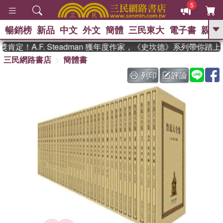
5
暢銷榜
新品
中文
外文
簡體
三民東大
電子書
親子
GO
定！A.F. Steadman 獲年度作家，《史坎德》系列帶你踏上
三民網路書店
簡體書
、
、
熱搜：
東野圭吾
The Odyssey
、
、
父親節
如果歷史是一群喵
暑期
列印
評論
、
、
推薦
國際布克獎 臺灣漫遊錄
方
、
、
念華
台灣的李登輝時代
數學女
、
孩：黎曼猜想
偉大的迷走神經