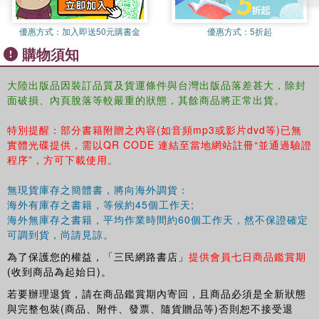
優惠方式：
加入即送50元購書金
優惠方式：
5折起
購物須知
大陸出版品因裝訂品質及貨運條件與台灣出版品落差甚大，除封
面破損、內頁脫落等較嚴重的狀態，其餘商品將正常出貨。
特別提醒：部分書籍附贈之內容(如音頻mp3或影片dvd等)已無
實體光碟提供，需以QR CODE 連結至當地網站註冊“並通過驗證
程序”，方可下載使用。
無現貨庫存之簡體書，將向海外調貨：
海外有庫存之書籍，等候約45個工作天;
海外無庫存之書籍，平均作業時間約60個工作天，然不保證確定
可調到貨，尚請見諒。
為了保護您的權益，「三民網路書店」
提供會員七日商品鑑賞期
(收到商品為起始日)。
若要辦理退貨，請在商品鑑賞期內寄回，且商品必須是全新狀態
與完整包裝(商品、附件、發票、隨貨贈品等)否則恕不接受退