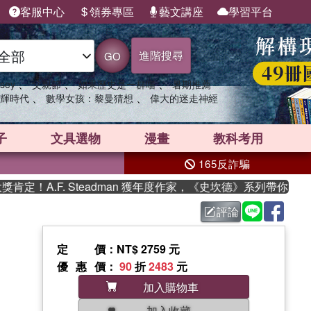
客服中心
領券專區
藝文講座
學習平台
進階搜尋
GO
、
、
、
sey
父親節
如果歷史是一群喵
暑期推薦
、
、
輝時代
數學女孩：黎曼猜想
偉大的迷走神經
子
文具選物
漫畫
教科考用
165反詐騙
！A.F. Steadman 獲年度作家，《史坎德》系列帶你踏上熱
評論
定價
：NT$ 2759 元
優惠價
：
90
折
2483
元
加入購物車
加入收藏