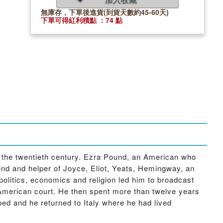
無庫存，下單後進貨(到貨天數約45-60天)
下單可得紅利積點 ：74 點
 of the twentieth century. Ezra Pound, an American who
end and helper of Joyce, Eliot, Yeats, Hemingway, an
politics, economics and religion led him to broadcast
American court. He then spent more than twelve years
ped and he returned to Italy where he had lived