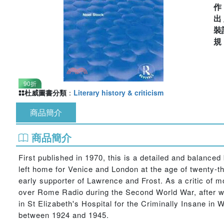
出
裝
90折
杜威圖書分類
：
Literary history & criticism
商品簡介
商品簡介
First published in 1970, this is a detailed and balance
left home for Venice and London at the age of twenty-
early supporter of Lawrence and Frost. As a critic of m
over Rome Radio during the Second World War, after wh
in St Elizabeth's Hospital for the Criminally Insane i
between 1924 and 1945.