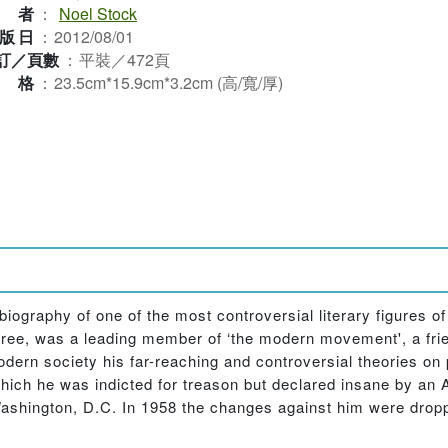
作者
：
Noel Stock
版日
：
2012/08/01
訂／頁數
：
平裝／472頁
規格
：
23.5cm*15.9cm*3.2cm (高/寬/厚)
d biography of one of the most controversial literary figures
three, was a leading member of ‘the modern movement', a fri
odern society his far-reaching and controversial theories on 
ich he was indicted for treason but declared insane by an 
n Washington, D.C. In 1958 the changes against him were drop