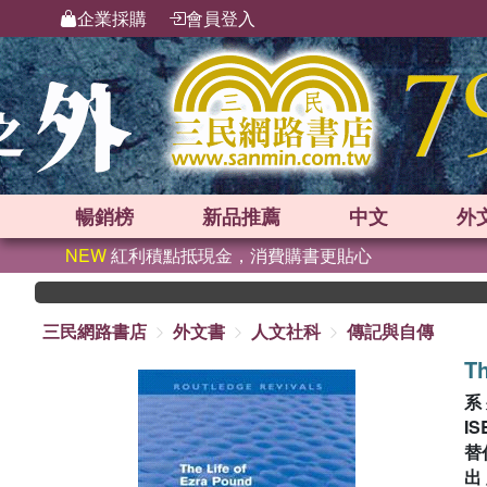
企業採購
會員登入
暢銷榜
新品
推薦
中文
外
NEW
紅利積點抵現金，消費購書更貼心
三民網路書店
外文書
人文社科
傳記與自傳
Th
系
IS
替
出