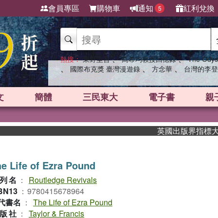
會員專區
購物車
通知
紅利兌換
5
、
、
熱搜：
東野圭吾
高希均教授回憶錄
The Odys
、
、
、
國際布克獎 臺灣漫遊錄
方念華
台灣的李登
文
簡體
三民東大
電子書
親
英國出版界指標大獎肯定
e Life of Ezra Pound
列名
：
Routledge Revivals
BN13
：
9780415678964
代書名
：
The Life of Ezra Pound
版社
：
Taylor & Francis