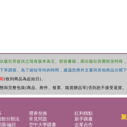
出版社所提供之現有版本為主。部份書籍，因出版社供應狀況特殊
下單調貨。為了縮短等待的時間，建議您將外文書與其他商品分開下
期
(收到商品為起始日)。
態與完整包裝(商品、附件、發票、隨貨贈品等)否則恕不接受退貨。
募
禮券兌換
紅利積點
聚
書館分類法
常見問題
新手購書
購/編目
空中大學購書
企業合作