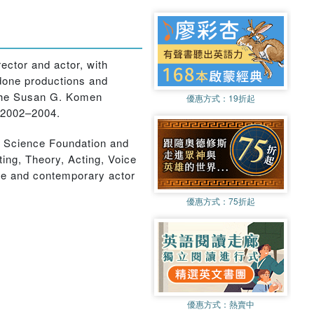
ector and actor, with
 done productions and
 the Susan G. Komen
優惠方式：
19折起
, 2002–2004.
al Science Foundation and
ing, Theory, Acting, Voice
rde and contemporary actor
優惠方式：
75折起
優惠方式：
熱賣中