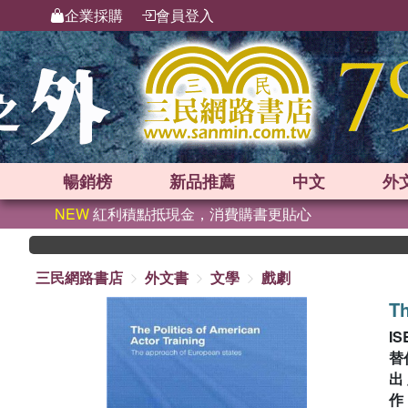
企業採購
會員登入
暢銷榜
新品
推薦
中文
外
NEW
紅利積點抵現金，消費購書更貼心
三民網路書店
外文書
文學
戲劇
Th
IS
替
出