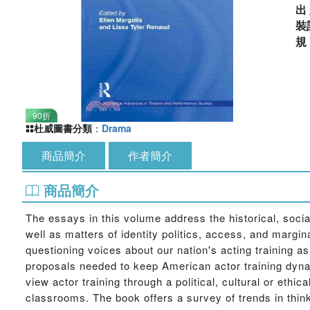
出
裝
90折
杜威圖書分類
：
Drama
商品簡介
作者簡介
商品簡介
The essays in this volume address the historical, social
well as matters of identity politics, access, and margi
questioning voices about our nation's acting training as
proposals needed to keep American actor training dyn
view actor training through a political, cultural or ethic
classrooms. The book offers a survey of trends in thin