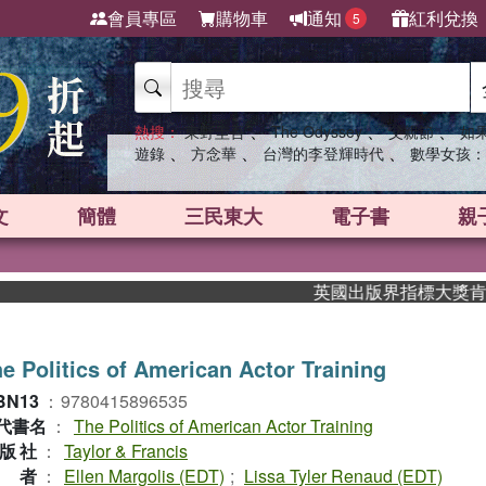
會員專區
購物車
通知
紅利兌換
5
、
、
、
熱搜：
東野圭吾
The Odyssey
父親節
如
、
、
、
遊錄
方念華
台灣的李登輝時代
數學女孩：
文
簡體
三民東大
電子書
親
英國出版界指標大獎肯定！A.
e Politics of American Actor Training
BN13
：
9780415896535
代書名
：
The Politics of American Actor Training
版社
：
Taylor & Francis
作者
：
Ellen Margolis (EDT)
;
Lissa Tyler Renaud (EDT)