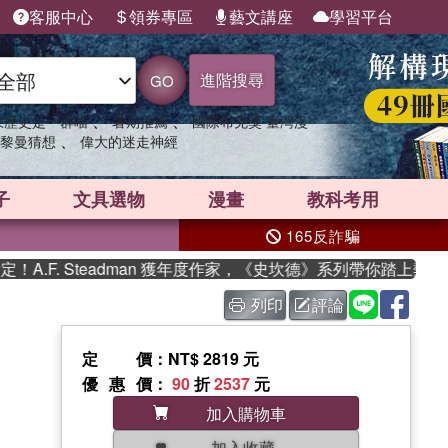
客服中心
領券專區
藝文講座
學習平台
進階搜尋
GO
、
、
果歷史是一群喵
暑期推薦
國際布克獎 臺灣漫
、
黎曼猜想
偉大的迷走神經
子
文具選物
漫畫
教科考用
165反詐騙
F. Steadman 獲年度作家，《史坎德》系列帶你踏上熱血奇幻
列印
評論
定價
：NT$ 2819 元
優惠價
：
90
折
2537
元
加入購物車
加入收藏