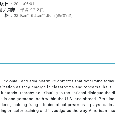
版日
：
2011/06/01
訂／頁數
：
平裝／218頁
規格
：
22.9cm*15.2cm*1.9cm (高/寬/厚)
, colonial, and administrative contexts that determine today'
nalization as they emerge in classrooms and rehearsal halls. 
 it stands, thereby contributing to the national dialogue the
amic and germane, both within the U.S. and abroad. Promine
al lens, tackling fraught topics about power as it plays out in
king on actor training and investigates the way American th