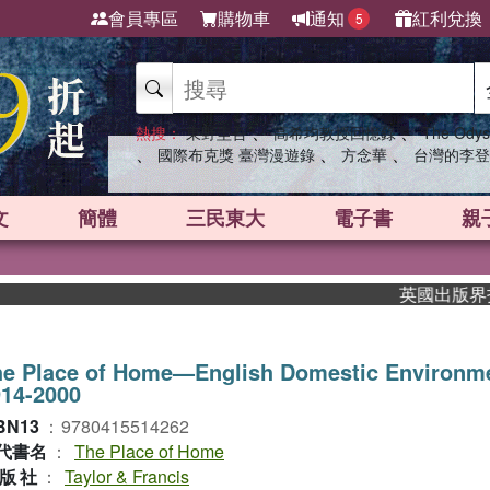
會員專區
購物車
通知
紅利兌換
5
、
、
熱搜：
東野圭吾
高希均教授回憶錄
The Odys
、
、
、
國際布克獎 臺灣漫遊錄
方念華
台灣的李登
文
簡體
三民東大
電子書
親
英國出版界指標大
he Place of Home—English Domestic Environm
914-2000
BN13
：
9780415514262
代書名
：
The Place of Home
版社
：
Taylor & Francis