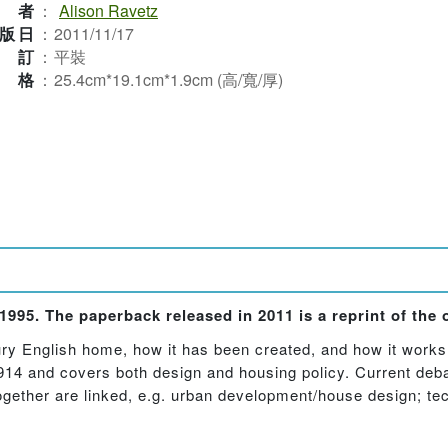
作者
：
Alison Ravetz
版日
：
2011/11/17
裝訂
：
平裝
規格
：
25.4cm*19.1cm*1.9cm (高/寬/厚)
1995. The paperback released in 2011 is a reprint of the o
ry English home, how it has been created, and how it works f
14 and covers both design and housing policy. Current debat
ogether are linked, e.g. urban development/house design; 