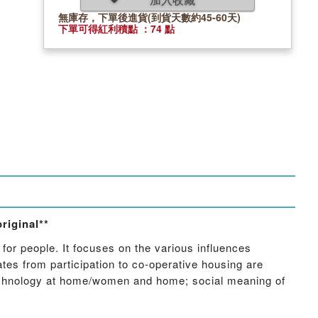
無庫存，下單後進貨(到貨天數約45-60天)
下單可得紅利積點 ：74 點
riginal**
or people. It focuses on the various influences
es from participation to co-operative housing are
technology at home/women and home; social meaning of