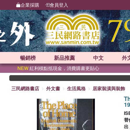
企業採購
會員登入
暢銷榜
新品
推薦
中文
外
NEW
紅利積點抵現金，消費購書更貼心
三民網路書店
外文書
生活風格
居家裝潢與裝飾
T
1
IS
替
出