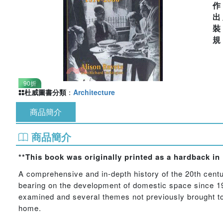
出
90折
杜威圖書分類
：
Architecture
商品簡介
商品簡介
**This book was originally printed as a hardback in 
A comprehensive and in-depth history of the 20th centu
bearing on the development of domestic space since 19
examined and several themes not previously brought t
home.