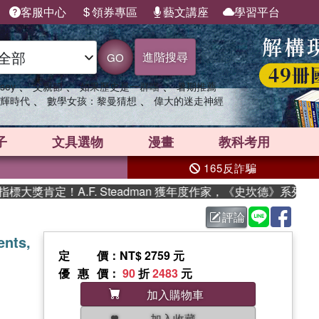
客服中心
領券專區
藝文講座
學習平台
進階搜尋
GO
、
、
、
sey
父親節
如果歷史是一群喵
暑期推薦
、
、
輝時代
數學女孩：黎曼猜想
偉大的迷走神經
子
文具選物
漫畫
教科考用
165反詐騙
獎肯定！A.F. Steadman 獲年度作家，《史坎德》系列帶
評論
ents,
定價
：NT$ 2759 元
優惠價
：
90
折
2483
元
加入購物車
加入收藏