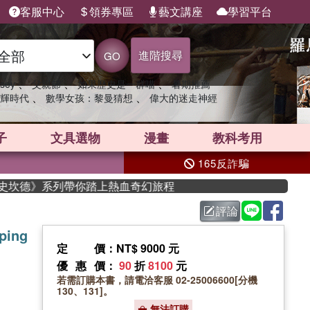
客服中心
領券專區
藝文講座
學習平台
進階搜尋
GO
、
、
、
sey
父親節
如果歷史是一群喵
暑期推薦
、
、
輝時代
數學女孩：黎曼猜想
偉大的迷走神經
子
文具選物
漫畫
教科考用
165反詐騙
史坎德》系列帶你踏上熱血奇幻旅程
評論
ping
定價
：NT$ 9000 元
優惠價
：
90
折
8100
元
若需訂購本書，請電洽客服 02-25006600[分機
130、131]。
無法訂購