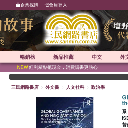
企業採購
會員登入
暢銷榜
新品
推薦
中文
外
NEW
紅利積點抵現金，消費購書更貼心
三民網路書店
外文書
人文社科
政治學
Gl
th
系
IS
替