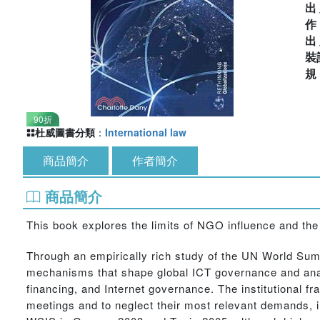
出
出
裝
90折
杜威圖書分類
：
International law
商品簡介
作者簡介
商品簡介
This book explores the limits of NGO influence and the 
Through an empirically rich study of the UN World Sum
mechanisms that shape global ICT governance and analy
financing, and Internet governance. The institutional 
meetings and to neglect their most relevant demands, i