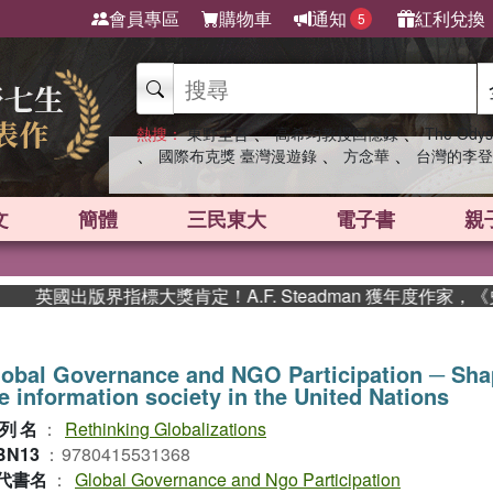
會員專區
購物車
通知
紅利兌換
5
、
、
熱搜：
東野圭吾
高希均教授回憶錄
The Odys
、
、
、
國際布克獎 臺灣漫遊錄
方念華
台灣的李登
文
簡體
三民東大
電子書
親
英國出版界指標大獎肯定！A.F. Steadman 獲年度作家，《
obal Governance and NGO Participation ─ Sha
e information society in the United Nations
列名
：
Rethinking Globalizations
BN13
：
9780415531368
代書名
：
Global Governance and Ngo Participation