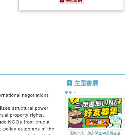
主題書展
更多
rnational negotiations
izes structural power
al property rights,
clude NGOs from crucial
e policy outcomes of the
優惠方式：
加入即送50元購書金