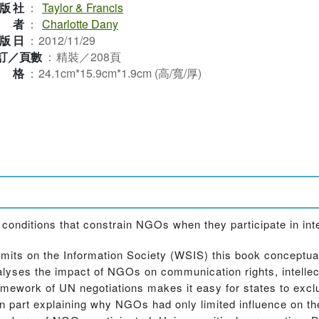
版社
：
Taylor & Francis
作者
：
Charlotte Dany
版日
：
2012/11/29
訂／頁數
：
精裝／208頁
規格
：
24.1cm*15.9cm*1.9cm (高/寬/厚)
conditions that constrain NGOs when they participate in inte
mits on the Information Society (WSIS) this book conceptual
ses the impact of NGOs on communication rights, intellectu
framework of UN negotiations makes it easy for states to ex
n part explaining why NGOs had only limited influence on th