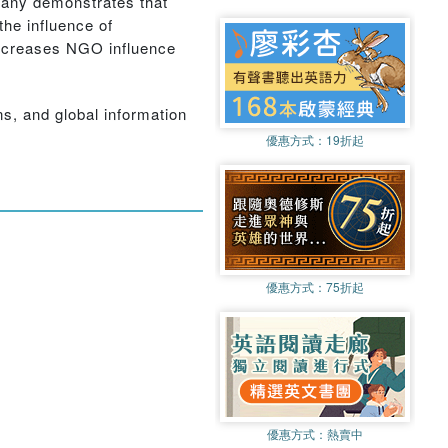
Dany demonstrates that
the influence of
increases NGO influence
ns, and global information
優惠方式：
19折起
優惠方式：
75折起
優惠方式：
熱賣中