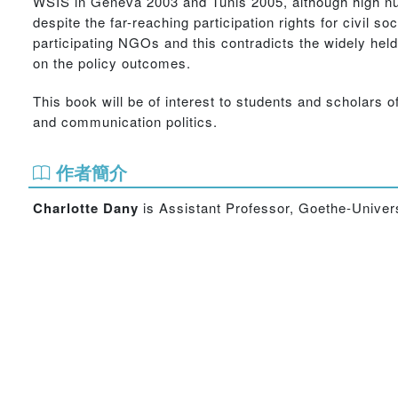
WSIS in Geneva 2003 and Tunis 2005, although high nu
despite the far-reaching participation rights for civil s
participating NGOs and this contradicts the widely he
on the policy outcomes.
This book will be of interest to students and scholars o
and communication politics.
作者簡介
Charlotte Dany
is Assistant Professor, Goethe-Univer