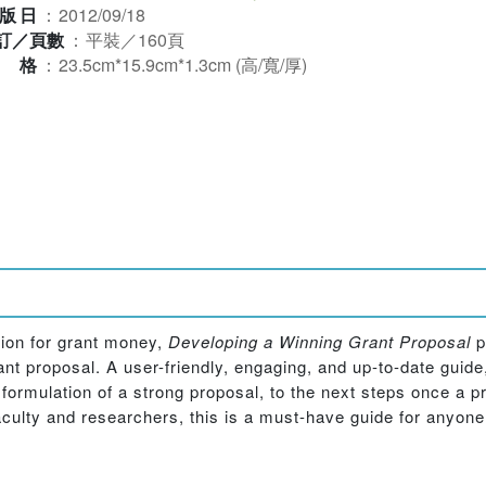
版日
：
2012/09/18
訂／頁數
：
平裝／160頁
規格
：
23.5cm*15.9cm*1.3cm (高/寬/厚)
tion for grant money,
Developing a Winning Grant Proposal
p
ant proposal. A user-friendly, engaging, and up-to-date guide
 formulation of a strong proposal, to the next steps once a p
aculty and researchers, this is a must-have guide for anyone 