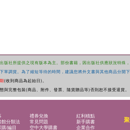
出版社所提供之現有版本為主。部份書籍，因出版社供應狀況特殊
下單調貨。為了縮短等待的時間，建議您將外文書與其他商品分開下
期
(收到商品為起始日)。
態與完整包裝(商品、附件、發票、隨貨贈品等)否則恕不接受退貨。
募
禮券兌換
紅利積點
聚
書館分類法
常見問題
新手購書
購/編目
空中大學購書
企業合作