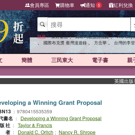
會員專區
購物車
通知
紅利兌換
5
、
、
熱搜：
東野圭吾
高希均教授回憶錄
The Odys
、
、
、
國際布克獎 臺灣漫遊錄
方念華
台灣的李登
文
簡體
三民東大
電子書
親
英國出版界指標大
veloping a Winning Grant Proposal
BN13
：
9780415535359
代書名
：
Developing a Winning Grant Proposal
版社
：
Taylor & Francis
作者
：
Donald C. Orlich
;
Nancy R. Shrope