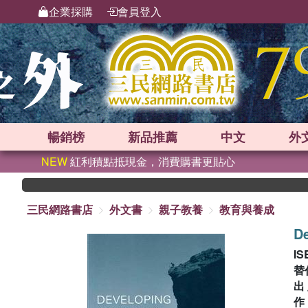
企業採購
會員登入
暢銷榜
新品
推薦
中文
外
NEW
紅利積點抵現金，消費購書更貼心
三民網路書店
外文書
親子教養
教育與養成
De
IS
替
出