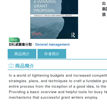
出
裝
90折
杜威圖書分類
：
General management
商品簡介
作者簡介
商品簡介
In a world of tightening budgets and increased competi
strategies, plans, and techniques to craft a fundable gr
entire process from the inception of a good idea, to the
Providing a basic overview and helpful tools for busy f
mechanisms that successful grant writers employ.