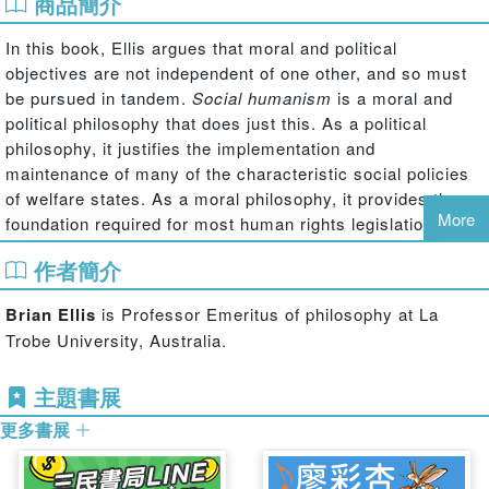
商品簡介
In this book, Ellis argues that moral and political
objectives are not independent of one other, and so must
be pursued in tandem.
Social humanism
is a moral and
political philosophy that does just this. As a political
philosophy, it justifies the implementation and
maintenance of many of the characteristic social policies
of welfare states. As a moral philosophy, it provides the
More
foundation required for most human rights legislation.
To this end, Ellis elaborates on the theory of social
作者簡介
humanism and the need to reconsider the metaphysical
foundations of morals. He develops the theory of social
Brian Ellis
is Professor Emeritus of philosophy at La
idealism as a meta-theory for both morals and social
Trobe University, Australia.
policy, exploring the global consequences of this new
approach.
主題書展
更多書展