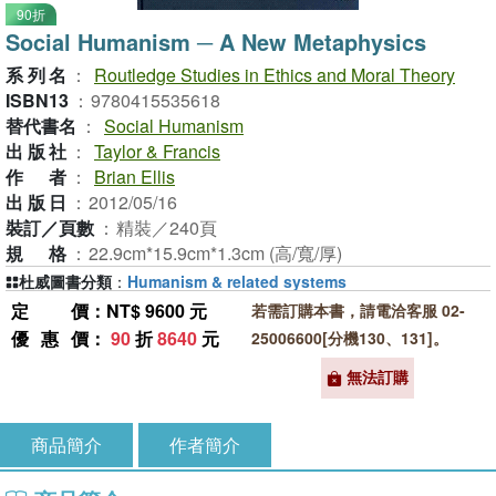
90折
Social Humanism ─ A New Metaphysics
系列名
：
Routledge Studies in Ethics and Moral Theory
ISBN13
：
9780415535618
替代書名
：
Social Humanism
出版社
：
Taylor & Francis
作者
：
Brian Ellis
出版日
：
2012/05/16
裝訂／頁數
：
精裝／240頁
規格
：
22.9cm*15.9cm*1.3cm (高/寬/厚)
杜威圖書分類
：
Humanism & related systems
定價
：NT$ 9600 元
若需訂購本書，請電洽客服 02-
優惠價
：
90
折
8640
元
25006600[分機130、131]。
無法訂購
商品簡介
作者簡介