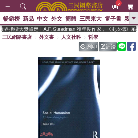
5
暢銷榜
新品
中文
外文
簡體
三民東大
電子書
親子
GO
界指標大獎肯定！A.F. Steadman 獲年度作家，《史坎德》
三民網路書店
外文書
人文社科
哲學
、
、
熱搜：
東野圭吾
The Odyssey
、
、
父親節
如果歷史是一群喵
暑期
列印
評論
、
、
推薦
國際布克獎 臺灣漫遊錄
方
、
、
念華
台灣的李登輝時代
數學女
、
孩：黎曼猜想
偉大的迷走神經