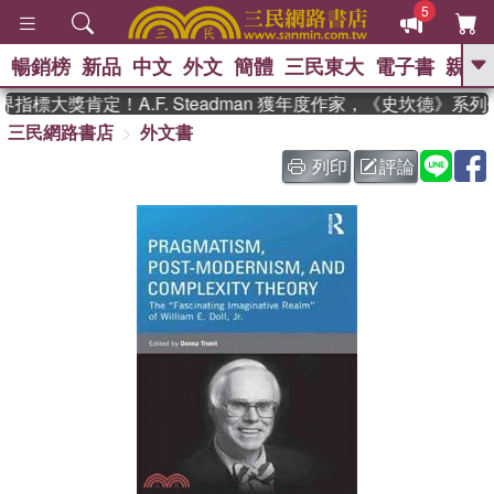
5
暢銷榜
新品
中文
外文
簡體
三民東大
電子書
親子
GO
指標大獎肯定！A.F. Steadman 獲年度作家，《史坎德》系
三民網路書店
外文書
、
、
熱搜：
東野圭吾
The Odyssey
、
、
父親節
如果歷史是一群喵
暑期
列印
評論
、
、
推薦
國際布克獎 臺灣漫遊錄
方
、
、
念華
台灣的李登輝時代
數學女
、
孩：黎曼猜想
偉大的迷走神經