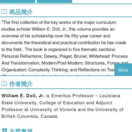
商品簡介
"The first collection of the key works of the major curriculum
studies scholar William E. Doll, Jr., this volume provides an
overview of his scholarship over his fifty-year career and
documents the theoretical and practical contribution he has made
to the field . The book is organized in five thematic sections:
Personal Reflections; Dewey, Piaget, Bruner, Whitehead: Process
And Transformation; Modern/Post-Modern: Structures, Forms and
Organization; Complexity Thinking; and Reflections on Teaching
More
.The complicated intellectual trajectory through pragmatism,
作者簡介
postmodernism and complexity theory not only testifies to Doll's
individual lifetime works but is also intimately related to the
William E. Doll, Jr.
is Emeritus Professor – Louisiana
landscape of education to which he has made an important
State University, College of Education and Adjunct
contribution. Of interest to curriculum scholars around the world,
Professor at University of Victoria and the University of
the book will hold special significance for graduate students and
British Columbia, Canada.
junior scholars who came of the age in the field Doll helped create:
one crafted by postmodernism and, more recently, complexity
主題書展
theory"-- Provided by publisher.