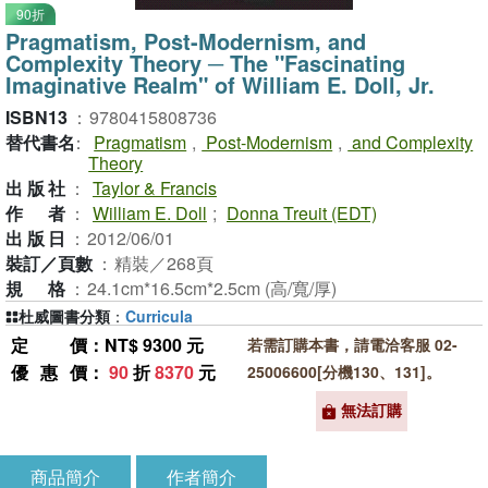
90折
Pragmatism, Post-Modernism, and
Complexity Theory ─ The "Fascinating
Imaginative Realm" of William E. Doll, Jr.
ISBN13
：
9780415808736
替代書名
：
Pragmatism
,
Post-Modernism
,
and Complexity
Theory
出版社
：
Taylor & Francis
作者
：
William E. Doll
;
Donna Treuit (EDT)
出版日
：
2012/06/01
裝訂／頁數
：
精裝／268頁
規格
：
24.1cm*16.5cm*2.5cm (高/寬/厚)
杜威圖書分類
：
Curricula
定價
：NT$ 9300 元
若需訂購本書，請電洽客服 02-
優惠價
：
90
折
8370
元
25006600[分機130、131]。
無法訂購
商品簡介
作者簡介