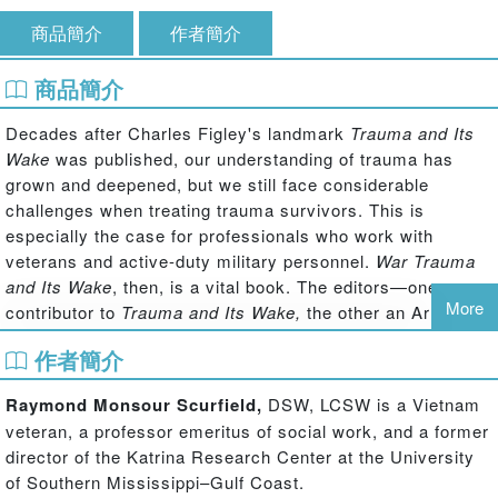
商品簡介
作者簡介
商品簡介
Decades after Charles Figley's landmark
Trauma and Its
Wake
was published, our understanding of trauma has
grown and deepened, but we still face considerable
challenges when treating trauma survivors. This is
especially the case for professionals who work with
veterans and active-duty military personnel.
War Trauma
and Its Wake
, then, is a vital book. The editors—one a
More
contributor to
Trauma and Its Wake,
the other an Army
Reserve psychologist with four deployments—have
作者簡介
produced a book that addresses both the specific needs of
particular warrior communities as well as wider issues
Raymond Monsour Scurfield,
DSW, LCSW is a Vietnam
such as battlemind, guilt, suicide, and much, much more.
veteran, a professor emeritus of social work, and a former
The editors' and contributors' deep understanding of the
director of the Katrina Research Center at the University
issues that warriors face makes
War Trauma and Its Wake
of Southern Mississippi–Gulf Coast.
a crucial book for understanding the military experience,