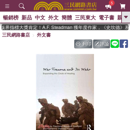
5
暢銷榜
新品
中文
外文
簡體
三民東大
電子書
親子
GO
界指標大獎肯定！A.F. Steadman 獲年度作家，《史坎德》
三民網路書店
外文書
、
、
熱搜：
東野圭吾
The Odyssey
、
、
父親節
如果歷史是一群喵
暑期
列印
評論
、
、
推薦
國際布克獎 臺灣漫遊錄
方
、
、
念華
台灣的李登輝時代
數學女
、
孩：黎曼猜想
偉大的迷走神經