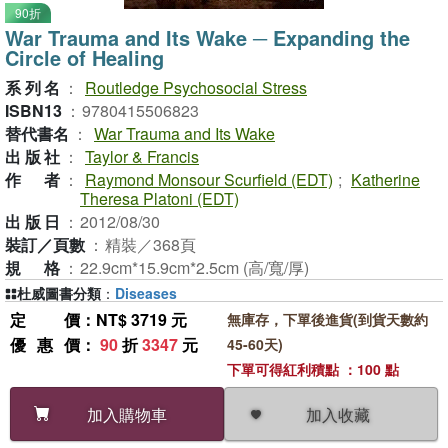
90折
War Trauma and Its Wake ─ Expanding the
Circle of Healing
系列名
：
Routledge Psychosocial Stress
ISBN13
：
9780415506823
替代書名
：
War Trauma and Its Wake
出版社
：
Taylor & Francis
作者
：
Raymond Monsour Scurfield (EDT)
;
Katherine
Theresa Platoni (EDT)
出版日
：
2012/08/30
裝訂／頁數
：
精裝／368頁
規格
：
22.9cm*15.9cm*2.5cm (高/寬/厚)
杜威圖書分類
：
Diseases
定價
：NT$ 3719 元
無庫存，下單後進貨(到貨天數約
優惠價
：
90
折
3347
元
45-60天)
下單可得紅利積點 ：100 點
加入收藏
加入購物車