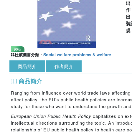
出
出
裝
90折
杜威圖書分類
：
Social welfare problems & welfare
商品簡介
作者簡介
商品簡介
Ranging from influence over world trade laws affecting 
affect policy, the EU's public health policies are incre
study for those who want to understand the growth and i
European Union Public Health Policy
capitalizes on ext
intellectual directions surrounding the topic. An intro
relationship of EU public health policy to health care po