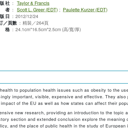
版社
：
Taylor & Francis
作者
：
Scott L. Greer (EDT)
;
Paulette Kurzer (EDT)
版日
：
2012/12/24
訂／頁數
：
精裝／264頁
規格
：
24.1cm*16.5cm*2.5cm (高/寬/厚)
health to population health issues such as obesity to the us
asingly important, visible, expensive and effective. They als
mpact of the EU as well as how states can affect their popul
ensive new research, providing an introduction to the topic 
ductory section and extended conclusion explore the meaning o
licy, and the place of public health in the study of European 