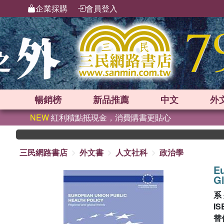
企業採購
會員登入
暢銷榜
新品
推薦
中文
外
NEW
紅利積點抵現金，消費購書更貼心
三民網路書店
外文書
人文社科
政治學
Eu
Gl
系
IS
替