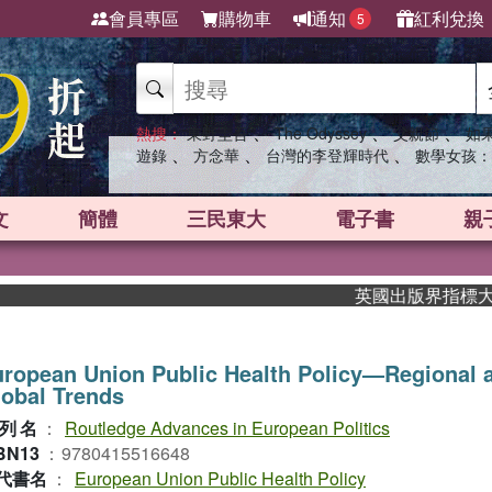
會員專區
購物車
通知
紅利兌換
5
、
、
、
熱搜：
東野圭吾
The Odyssey
父親節
如
、
、
、
遊錄
方念華
台灣的李登輝時代
數學女孩：
文
簡體
三民東大
電子書
親
英國出版界指標大獎肯定
ropean Union Public Health Policy—Regional 
obal Trends
列名
：
Routledge Advances in European Politics
BN13
：
9780415516648
代書名
：
European Union Public Health Policy