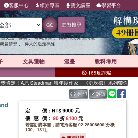
客服中心
領券專區
藝文講座
學習平台
進階搜尋
GO
、
、
果歷史是一群喵
暑期推薦
國際布克獎 臺灣漫
、
黎曼猜想
偉大的迷走神經
子
文具選物
漫畫
教科考用
165反詐騙
！A.F. Steadman 獲年度作家，《史坎德》系列帶你踏上熱
列印
評論
and
定價
：NT$ 9000 元
優惠價
：
90
折
8100
元
若需訂購本書，請電洽客服 02-25006600[分機
130、131]。
無法訂購