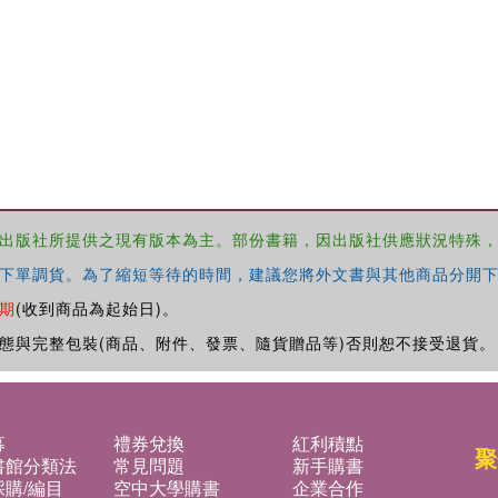
出版社所提供之現有版本為主。部份書籍，因出版社供應狀況特殊
下單調貨。為了縮短等待的時間，建議您將外文書與其他商品分開下
期
(收到商品為起始日)。
態與完整包裝(商品、附件、發票、隨貨贈品等)否則恕不接受退貨。
募
禮券兌換
紅利積點
聚
書館分類法
常見問題
新手購書
購/編目
空中大學購書
企業合作