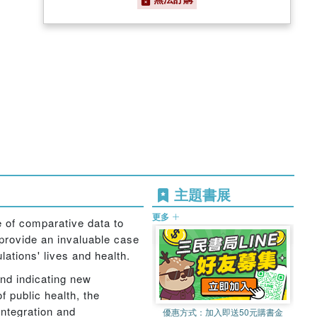
主題書展
更多
e of comparative data to
o provide an invaluable case
ations' lives and health.
and indicating new
f public health, the
integration and
優惠方式：
加入即送50元購書金