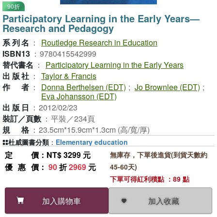
90折
Participatory Learning in the Early Years—
Research and Pedagogy
系列名
：
Routledge Research in Education
ISBN13
：
9780415542999
替代書名
：
Participatory Learning in the Early Years
出版社
：
Taylor & Francis
作者
：
Donna Berthelsen (EDT)
;
Jo Brownlee (EDT)
;
Eva Johansson (EDT)
出版日
：
2012/02/23
裝訂／頁數
：
平裝／234頁
規格
：
23.5cm*15.9cm*1.3cm (高/寬/厚)
杜威圖書分類
：
Elementary education
定價
：NT$ 3299 元
無庫存，下單後進貨(到貨天數約
優惠價
：
90
折
2969
元
45-60天)
下單可得紅利積點 ：89 點
加入收藏
加入購物車