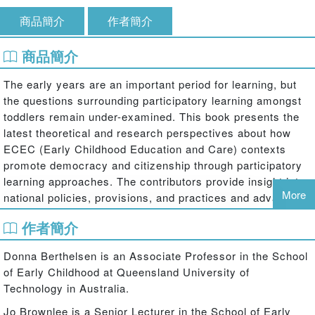
商品簡介
作者簡介
商品簡介
The early years are an important period for learning, but
the questions surrounding participatory learning amongst
toddlers remain under-examined. This book presents the
latest theoretical and research perspectives about how
ECEC (Early Childhood Education and Care) contexts
promote democracy and citizenship through participatory
learning approaches. The contributors provide insight into
More
national policies, provisions, and practices and advance
our understandings of theory and research on toddlers’
作者簡介
experiences for democratic participation across a number
of countries, including the UK, Australia, New Zealand, the
Donna Berthelsen is an Associate Professor in the School
United States, Canada, Sweden, and Norway.
of Early Childhood at Queensland University of
Technology in Australia.
Jo Brownlee is a Senior Lecturer in the School of Early