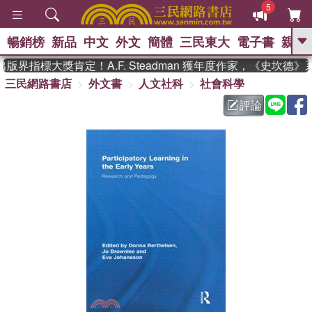
5
暢銷榜
新品
中文
外文
簡體
三民東大
電子書
親子
GO
界指標大獎肯定！A.F. Steadman 獲年度作家，《史坎德》
三民網路書店
外文書
人文社科
社會科學
、
熱搜：
東野圭吾
高希均教授回憶錄
、
、
、
The Odyssey
父親節
如果歷
評論
、
、
史是一群喵
暑期推薦
國際布克
、
、
獎 臺灣漫遊錄
方念華
台灣的李
、
、
登輝時代
數學女孩：黎曼猜想
偉大的迷走神經