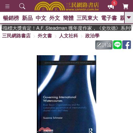
5
暢銷榜
新品
中文
外文
簡體
三民東大
電子書
親子
GO
標大獎肯定！A.F. Steadman 獲年度作家，《史坎德》系列
三民網路書店
外文書
人文社科
政治學
、
熱搜：
東野圭吾
高希均教授回憶錄
、
、
、
The Odyssey
父親節
如果歷
評論
、
、
史是一群喵
暑期推薦
國際布克
、
、
獎 臺灣漫遊錄
方念華
台灣的李
、
、
登輝時代
數學女孩：黎曼猜想
偉大的迷走神經