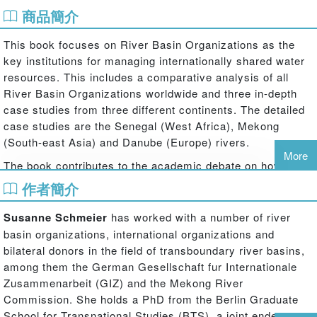
商品簡介
This book focuses on River Basin Organizations as the
key institutions for managing internationally shared water
resources. This includes a comparative analysis of all
River Basin Organizations worldwide and three in-depth
case studies from three different continents. The detailed
case studies are the Senegal (West Africa), Mekong
(South-east Asia) and Danube (Europe) rivers.
More
The book contributes to the academic debate on how
shared natural and environmental resources can be
作者簡介
managed in a sustainable way and which institutional and
legal mechanisms actually matter for doing so. It adopts
Susanne Schmeier
has worked with a number of river
the neo-institutionalist approach, according to which
basin organizations, international organizations and
international environmental institutions do make a
bilateral donors in the field of transboundary river basins,
difference. The analysis not only confirms this argument
among them the German Gesellschaft fur Internationale
for the specific case of shared water resources, but also
Zusammenarbeit (GIZ) and the Mekong River
refines existing hypotheses on the influence of different
Commission. She holds a PhD from the Berlin Graduate
independent variables, namely the nature of the collective
School for Transnational Studies (BTS), a joint endeavour