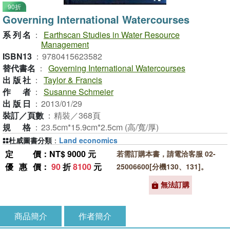
90折
Governing International Watercourses
系列名
：
Earthscan Studies in Water Resource
Management
ISBN13
：
9780415623582
替代書名
：
Governing International Watercourses
出版社
：
Taylor & Francis
作者
：
Susanne Schmeier
出版日
：
2013/01/29
裝訂／頁數
：
精裝／368頁
規格
：
23.5cm*15.9cm*2.5cm (高/寬/厚)
杜威圖書分類
：
Land economics
定價
：NT$ 9000 元
若需訂購本書，請電洽客服 02-
優惠價
：
90
折
8100
元
25006600[分機130、131]。
無法訂購
商品簡介
作者簡介