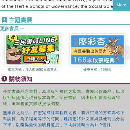
action problem, the constellation of actors and the
More
of the Hertie School of Governance, the Social Science
institutional design of an international environmental
Research Centre Berlin (WZB) and the Freie Universitat
institution.
主題書展
Berlin.
The work also contributes to the policy debate on how to
更多書展
better govern internationally shared natural resources and
the environment. It provides policy makers with advice on
which exogenous conditions to be aware of when
managing water resources they share with co-riparians
and which institutional design features and governance
mechanisms to set up in order to increase effectiveness in
優惠方式：
加入即送50元購書金
優惠方式：
19折起
management.
購物須知
外文書商品之書封，為出版社提供之樣本。實際出貨商品，以出
版社所提供之現有版本為主。部份書籍，因出版社供應狀況特
殊，匯率將依實際狀況做調整。
無庫存之商品，在您完成訂單程序之後，將以空運的方式為你下
單調貨。為了縮短等待的時間，建議您將外文書與其他商品分開
下單，以獲得最快的取貨速度，平均調貨時間為1~2個月。