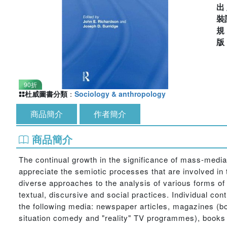
出
裝
90折
杜威圖書分類
：
Sociology & anthropology
商品簡介
作者簡介
商品簡介
The continual growth in the significance of mass-mediat
appreciate the semiotic processes that are involved in 
diverse approaches to the analysis of various forms of
textual, discursive and social practices. Individual con
the following media: newspaper articles, magazines (bot
situation comedy and "reality" TV programmes), books (c