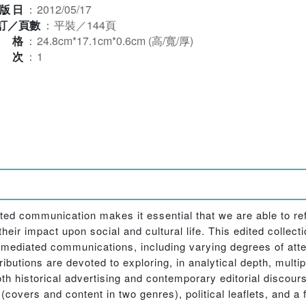
版日
：
2012/05/17
訂／頁數
：
平裝／144頁
規格
：
24.8cm*17.1cm*0.6cm (高/寬/厚)
版次
：
1
ed communication makes it essential that we are able to refl
their impact upon social and cultural life. This edited colle
 mediated communications, including varying degrees of atten
tributions are devoted to exploring, in analytical depth, mult
h historical advertising and contemporary editorial discours
overs and content in two genres), political leaflets, and a 