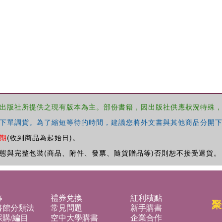
出版社所提供之現有版本為主。部份書籍，因出版社供應狀況特殊
下單調貨。為了縮短等待的時間，建議您將外文書與其他商品分開下
期
(收到商品為起始日)。
態與完整包裝(商品、附件、發票、隨貨贈品等)否則恕不接受退貨。
募
禮券兌換
紅利積點
聚
書館分類法
常見問題
新手購書
購/編目
空中大學購書
企業合作