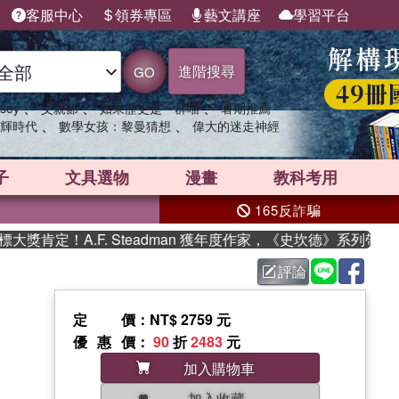
客服中心
領券專區
藝文講座
學習平台
進階搜尋
GO
、
、
、
sey
父親節
如果歷史是一群喵
暑期推薦
、
、
輝時代
數學女孩：黎曼猜想
偉大的迷走神經
子
文具選物
漫畫
教科考用
165反詐騙
定！A.F. Steadman 獲年度作家，《史坎德》系列帶你踏上
評論
定價
：NT$ 2759 元
優惠價
：
90
折
2483
元
加入購物車
加入收藏