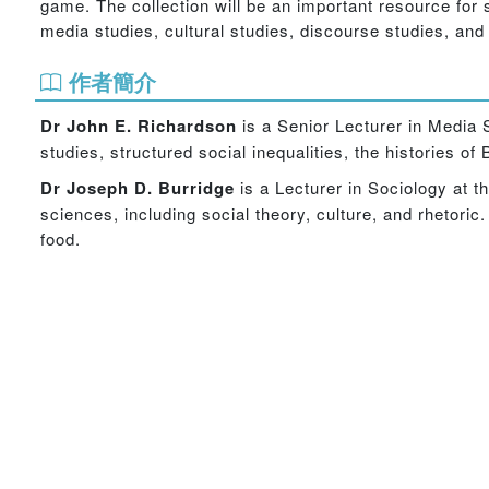
game. The collection will be an important resource for 
media studies, cultural studies, discourse studies, an
作者簡介
Dr John E. Richardson
is a Senior Lecturer in Media S
studies, structured social inequalities, the histories o
Dr Joseph D. Burridge
is a Lecturer in Sociology at t
sciences, including social theory, culture, and rhetoric
food.