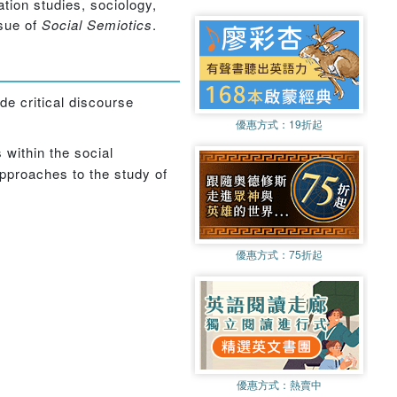
tion studies, sociology,
ssue of
Social Semiotics
.
de critical discourse
優惠方式：
19折起
 within the social
approaches to the study of
優惠方式：
75折起
優惠方式：
熱賣中