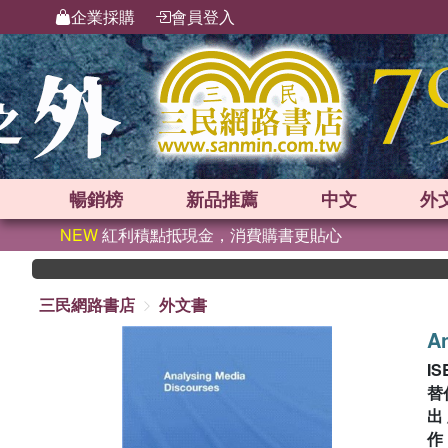
企業採購
會員登入
暢銷榜
新品
推薦
中文
外
NEW
紅利積點抵現金，消費購書更貼心
三民網路書店
外文書
An
IS
替
出