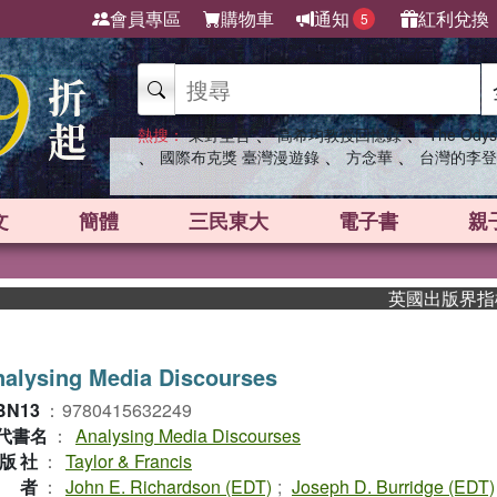
會員專區
購物車
通知
紅利兌換
5
、
、
熱搜：
東野圭吾
高希均教授回憶錄
The Odys
、
、
、
國際布克獎 臺灣漫遊錄
方念華
台灣的李登
文
簡體
三民東大
電子書
親
英國出版界指標大獎肯
alysing Media Discourses
BN13
：
9780415632249
代書名
：
Analysing Media Discourses
版社
：
Taylor & Francis
作者
：
John E. Richardson (EDT)
;
Joseph D. Burridge (EDT)