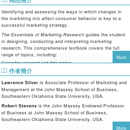
Identifying and assessing the ways in which changes in
the marketing mix affect consumer behavior is key to a
successful marketing strategy.
The Essentials of Marketing Research
guides the student
in designing, conducting and interpreting marketing
research. This comprehensive textbook covers the full
range of topics, including:
More
Secondary research and data mining
Internet marketing research
作者簡介
Qualitative and exploratory research
Lawrence Silver
is Associate Professor of Marketing and
Statistical analysis
Marketing research ethics
Management at the John Massey School of Business,
Southeastern Oklahoma State University, USA.
With learning objectives at the beginning of each chapter,
a host of cases and a comprehensive companion website,
Robert Stevens
is the John Massey Endowed Professor
this book offers a range of tools to help students develop
of Business at John Massey School of Business,
and test their research and analytical skills.
Southeastern Oklahoma State University, USA.
More