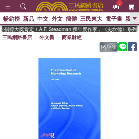
5
暢銷榜
新品
中文
外文
簡體
三民東大
電子書
親子
GO
指標大獎肯定！A.F. Steadman 獲年度作家，《史坎德》系
三民網路書店
外文書
商業財經
、
熱搜：
東野圭吾
高希均教授回憶錄
、
、
、
The Odyssey
父親節
如果歷
評論
、
、
史是一群喵
暑期推薦
國際布克
、
、
獎 臺灣漫遊錄
方念華
台灣的李
、
、
登輝時代
數學女孩：黎曼猜想
偉大的迷走神經