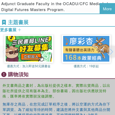
Adjunct Graduate Faculty in the OCADU/CFC Media Lab
adaptation (from Twitter and Facebook to home movies),
More
Digital Futures Masters Program.
and the adaptation of books to digital formats.
主題書展
A Theory of Adaptation
is the ideal guide to this ever
evolving field of study and is essential reading for anyone
更多書展
interested in adaptation in the context of literary and media
studies.
優惠方式：
加入即送50元購書金
優惠方式：
19折起
購物須知
外文書商品之書封，為出版社提供之樣本。實際出貨商品，以出
版社所提供之現有版本為主。部份書籍，因出版社供應狀況特
殊，匯率將依實際狀況做調整。
無庫存之商品，在您完成訂單程序之後，將以空運的方式為你下
單調貨。為了縮短等待的時間，建議您將外文書與其他商品分開
下單，以獲得最快的取貨速度，平均調貨時間為1~2個月。