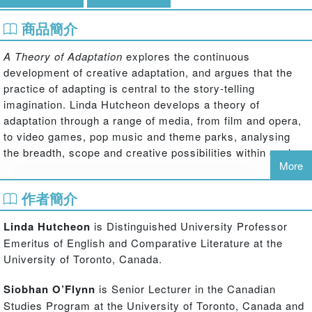
商品簡介
A Theory of Adaptation
explores the continuous
development of creative adaptation, and argues that the
practice of adapting is central to the story-telling
imagination. Linda Hutcheon develops a theory of
adaptation through a range of media, from film and opera,
to video games, pop music and theme parks, analysing
the breadth, scope and creative possibilities within each.
More
This new edition is supplemented by a new preface from
作者簡介
the author, discussing both new adaptive forms/platforms
and recent critical developments in the study of
Linda Hutcheon
is Distinguished University Professor
adaptation. It also features an illuminating new epilogue
Emeritus of English and Comparative Literature at the
from Siobhan O’Flynn, focusing on adaptation in the
University of Toronto, Canada.
context of digital media. She considers the impact of
transmedia practices and properties on the form and
Siobhan O’Flynn
is Senior Lecturer in the Canadian
practice of adaptation, as well as studying the extension of
Studies Program at the University of Toronto, Canada and
game narrative across media platforms, fan-based