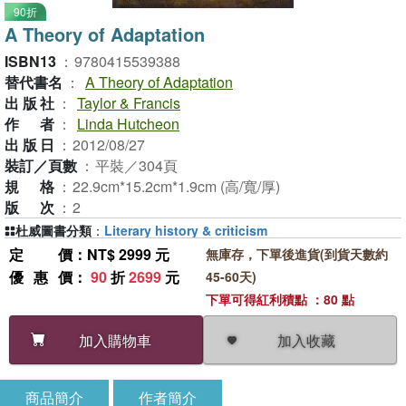
90折
A Theory of Adaptation
ISBN13
：
9780415539388
替代書名
：
A Theory of Adaptation
出版社
：
Taylor & Francis
作者
：
Linda Hutcheon
出版日
：
2012/08/27
裝訂／頁數
：
平裝／304頁
規格
：
22.9cm*15.2cm*1.9cm (高/寬/厚)
版次
：
2
杜威圖書分類
：
Literary history & criticism
定價
：NT$ 2999 元
無庫存，下單後進貨(到貨天數約
優惠價
：
90
折
2699
元
45-60天)
下單可得紅利積點 ：80 點
加入收藏
加入購物車
商品簡介
作者簡介