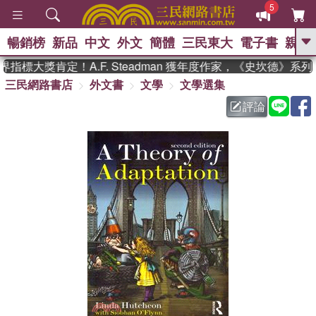
5
暢銷榜
新品
中文
外文
簡體
三民東大
電子書
親子
GO
指標大獎肯定！A.F. Steadman 獲年度作家，《史坎德》系
三民網路書店
外文書
文學
文學選集
、
熱搜：
東野圭吾
高希均教授回憶錄
、
、
、
The Odyssey
父親節
如果歷
評論
、
、
史是一群喵
暑期推薦
國際布克
、
、
獎 臺灣漫遊錄
方念華
台灣的李
、
、
登輝時代
數學女孩：黎曼猜想
偉大的迷走神經