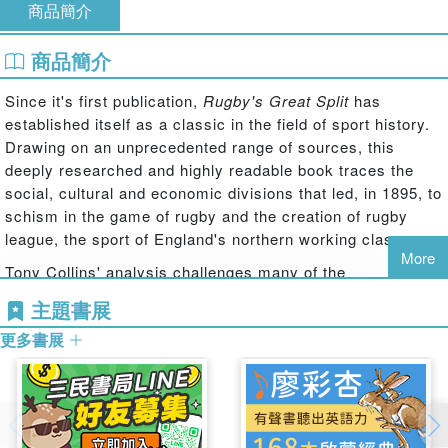
商品簡介
商品簡介
Since it's first publication,
Rugby's Great Split
has
established itself as a classic in the field of sport history.
Drawing on an unprecedented range of sources, this
deeply researched and highly readable book traces the
social, cultural and economic divisions that led, in 1895, to
schism in the game of rugby and the creation of rugby
league, the sport of England's northern working class.
More
Tony Collins' analysis challenges many of the
conventional assumptions about this key event in rugby
主題書展
history – about class conflict, amateurism in sport, the
更多書展
North-South divide, violence on the pitch, the development
of mass spectator sport and the rise of football. This new
edition is expanded to cover parallel events in Australia
and New Zealand, and to address the key question of
rugby league's failure to establish itself in Wales.