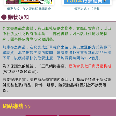
Rugby's Great Split
is a benchmark text in the history of
優惠方式：
加入即送50元購書金
優惠方式：
19折起
rugby, and an absorbing case study of wider issues –
購物須知
issues of class, gender, regional and national identity, and
the impact of the commercialization and recent
外文書商品之書封，為出版社提供之樣本。實際出貨商品，以出
professionalization of rugby league. This insightful text is
版社所提供之現有版本為主。部份書籍，因出版社供應狀況特
for anyone interested in Britain's social history or in the
殊，匯率將依實際狀況做調整。
emergence of modern sport, it is vital reading.
無庫存之商品，在您完成訂單程序之後，將以空運的方式為你下
單調貨。為了縮短等待的時間，建議您將外文書與其他商品分開
下單，以獲得最快的取貨速度，平均調貨時間為1~2個月。
為了保護您的權益，「三民網路書店」
提供會員七日商品鑑賞期
(收到商品為起始日)。
若要辦理退貨，請在商品鑑賞期內寄回，且商品必須是全新狀態
與完整包裝(商品、附件、發票、隨貨贈品等)否則恕不接受退
貨。
網站導航 >>