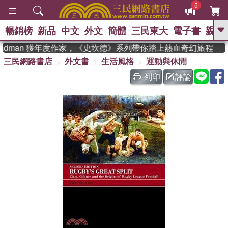
5
暢銷榜
新品
中文
外文
簡體
三民東大
電子書
親子
GO
eadman 獲年度作家，《史坎德》系列帶你踏上熱血奇幻旅程
三民網路書店
外文書
生活風格
運動與休閒
、
、
熱搜：
東野圭吾
The Odyssey
、
、
父親節
如果歷史是一群喵
暑期
列印
評論
、
、
推薦
國際布克獎 臺灣漫遊錄
方
、
、
念華
台灣的李登輝時代
數學女
、
孩：黎曼猜想
偉大的迷走神經