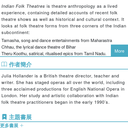
Indian Folk Theatres
is theatre anthropology as a lived
experience, containing detailed accounts of recent folk
theatre shows as well as historical and cultural context. It
looks at folk theatre forms from three corners of the Indian
subcontinent:
Tamasha, song and dance entertainments from Maharastra
Chhau, the lyrical dance theatre of Bihar
More
Theru Koothu, satirical, ritualised epics from Tamil Nadu.
The contrasting styles and contents are depicted with a
作者簡介
strongly practical bias, harnessing expertise from
practitioners, anthropologists and theatre scholars in
Julia Hollander is a British theatre director, teacher and
India.
Indian Folk Theatres
makes these exceptionally
writer. She has staged operas all over the world, including
versatile and up-beat theatre forms accessible to students
three acclaimed productions for English National Opera in
and practitioners everywhere.
London. Her study and artistic collaboration with Indian
folk theatre practitioners began in the early 1990’s.
主題書展
更多書展