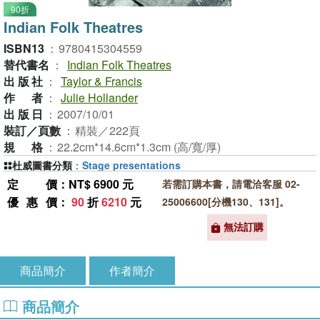
90折
Indian Folk Theatres
ISBN13
：
9780415304559
替代書名
：
Indian Folk Theatres
出版社
：
Taylor & Francis
作者
：
Julie Hollander
出版日
：
2007/10/01
裝訂／頁數
：
精裝／222頁
規格
：
22.2cm*14.6cm*1.3cm (高/寬/厚)
杜威圖書分類
：
Stage presentations
定價
：NT$ 6900 元
若需訂購本書，請電洽客服 02-
優惠價
：
90
折
6210
元
25006600[分機130、131]。
無法訂購
商品簡介
作者簡介
商品簡介