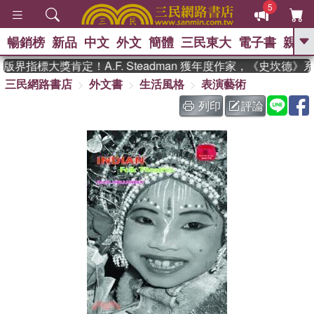
5
暢銷榜
新品
中文
外文
簡體
三民東大
電子書
親子
GO
界指標大獎肯定！A.F. Steadman 獲年度作家，《史坎德》
三民網路書店
外文書
生活風格
表演藝術
、
、
熱搜：
東野圭吾
The Odyssey
、
、
父親節
如果歷史是一群喵
暑期
列印
評論
、
、
推薦
國際布克獎 臺灣漫遊錄
方
、
、
念華
台灣的李登輝時代
數學女
、
孩：黎曼猜想
偉大的迷走神經