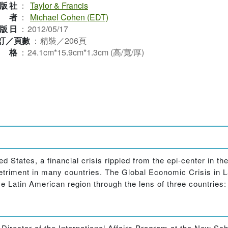
版社
：
Taylor & Francis
作者
：
Michael Cohen (EDT)
版日
：
2012/05/17
訂／頁數
：
精裝／206頁
規格
：
24.1cm*15.9cm*1.3cm (高/寬/厚)
 States, a financial crisis rippled from the epi-center in t
detriment in many countries. The Global Economic Crisis in
e Latin American region through the lens of three countries:
 Director of the International Affairs Program at the New Sc