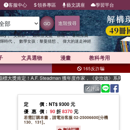
客服中心
領券專區
藝文講座
學習平台
進階搜尋
GO
、
、
、
sey
父親節
如果歷史是一群喵
暑期推薦
、
、
輝時代
數學女孩：黎曼猜想
偉大的迷走神經
子
文具選物
漫畫
教科考用
165反詐騙
獎肯定！A.F. Steadman 獲年度作家，《史坎德》系列帶你
評論
定價
：NT$ 9300 元
優惠價
：
90
折
8370
元
若需訂購本書，請電洽客服 02-25006600[分機
130、131]。
無法訂購