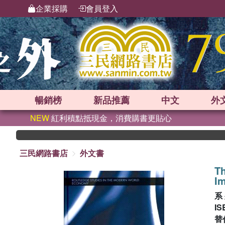
企業採購
會員登入
暢銷榜
新品
推薦
中文
外
NEW
紅利積點抵現金，消費購書更貼心
三民網路書店
外文書
Th
I
系
IS
替