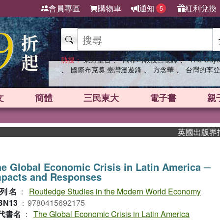
會員專區
購物車
通知
紅利兌換
5
、
、
熱搜：
東野圭吾
高希均教授回憶錄
The Odys
、
、
、
國際布克獎 臺灣漫遊錄
方念華
台灣的李登
文
簡體
三民東大
電子書
親
英國出版界指標大
e Global Economic Crisis in Latin America ─
mpacts and Responses
列名
：
Routledge Studies in the Modern World Economy
BN13
：
9780415692175
代書名
：
The Global Economic Crisis in Latin America