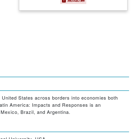
he United States across borders into economies both
 Latin America: Impacts and Responses is an
 Mexico, Brazil, and Argentina.
hool University, USA.