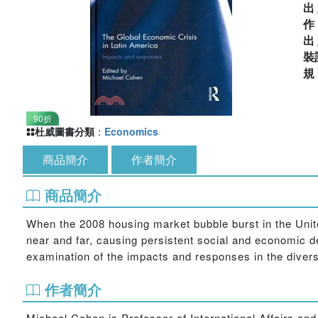
出
出
裝
90折
杜威圖書分類
：
Economics
商品簡介
作者簡介
商品簡介
When the 2008 housing market bubble burst in the United
near and far, causing persistent social and economic 
examination of the impacts and responses in the divers
作者簡介
Michael Cohen is Professor of International Affairs and