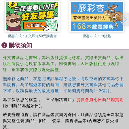
Introducing the work of this controversial theorist, Pramod
K. Nayar also offers alternative readings, charting Fanon's
influence on postcolonial studies, literary criticism and
cultural studies.
優惠方式：
加入即送50元購書金
優惠方式：
19折起
購物須知
外文書商品之書封，為出版社提供之樣本。實際出貨商品，以出
版社所提供之現有版本為主。部份書籍，因出版社供應狀況特
殊，匯率將依實際狀況做調整。
無庫存之商品，在您完成訂單程序之後，將以空運的方式為你下
單調貨。為了縮短等待的時間，建議您將外文書與其他商品分開
下單，以獲得最快的取貨速度，平均調貨時間為1~2個月。
為了保護您的權益，「三民網路書店」
提供會員七日商品鑑賞期
(收到商品為起始日)。
若要辦理退貨，請在商品鑑賞期內寄回，且商品必須是全新狀態
與完整包裝(商品、附件、發票、隨貨贈品等)否則恕不接受退
貨。