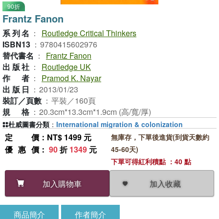
90折
Frantz Fanon
系列名
：
Routledge Critical Thinkers
ISBN13
：
9780415602976
替代書名
：
Frantz Fanon
出版社
：
Routledge UK
作者
：
Pramod K. Nayar
出版日
：
2013/01/23
裝訂／頁數
：
平裝／160頁
規格
：
20.3cm*13.3cm*1.9cm (高/寬/厚)
杜威圖書分類
：
International migration & colonization
定價
：NT$ 1499 元
無庫存，下單後進貨(到貨天數約
優惠價
：
90
折
1349
元
45-60天)
下單可得紅利積點 ：40 點
加入收藏
加入購物車
商品簡介
作者簡介