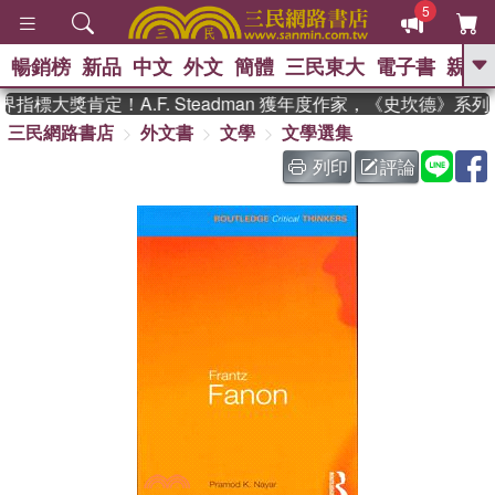
5
暢銷榜
新品
中文
外文
簡體
三民東大
電子書
親子
GO
指標大獎肯定！A.F. Steadman 獲年度作家，《史坎德》系
三民網路書店
外文書
文學
文學選集
、
熱搜：
東野圭吾
高希均教授回憶錄
、
、
、
The Odyssey
父親節
如果歷
列印
評論
、
、
史是一群喵
暑期推薦
國際布克
、
、
獎 臺灣漫遊錄
方念華
台灣的李
、
、
登輝時代
數學女孩：黎曼猜想
偉大的迷走神經