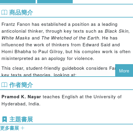
商品簡介
Frantz Fanon has established a position as a leading
anticolonial thinker, through key texts such as
Black Skin,
White Masks
and
The Wretched of the Earth
. He has
influenced the work of thinkers from Edward Said and
Homi Bhabha to Paul Gilroy, but his complex work is often
misinterpreted as an apology for violence.
This clear, student-friendly guidebook considers Fanon's
More
key texts and theories, looking at:
作者簡介
Postcolonial theory's appropriation of psychoanalysis
Pramod K. Nayar
teaches English at the University of
Anxieties around cultural nationalisms and the rise of native
Hyderabad, India.
consciousness
主題書展
Postcoloniality's relationship with violence and separatism
更多書展
New humanism and ideas of community.