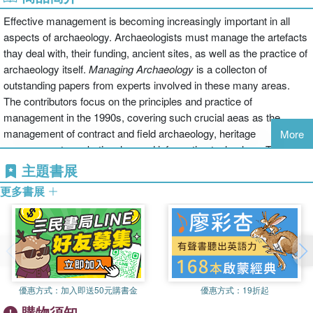
Effective management is becoming increasingly important in all
aspects of archaeology. Archaeologists must manage the artefacts
thay deal with, their funding, ancient sites, as well as the practice of
archaeology itself.
Managing Archaeology
is a collecton of
outstanding papers from experts involved in these many areas.
The contributors focus on the principles and practice of
management in the 1990s, covering such crucial aeas as the
management of contract and field archaeology, heritage
More
management, marketing, law and information technology. The
resulting volume is important and informative reading for
主題書展
archaeologists and heritage managers, as well as planners, policy
更多書展
makers and environmental consultants.
優惠方式：
加入即送50元購書金
優惠方式：
19折起
購物須知