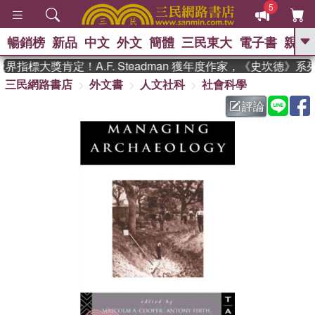
5
暢銷榜
新品
中文
外文
簡體
三民東大
電子書
親子
GO
指標大獎肯定！A.F. Steadman 獲年度作家，《史坎德》
三民網路書店
外文書
人文社科
社會科學
、
熱搜：
東野圭吾
高希均教授回憶錄
、
、
、
The Odyssey
父親節
花開錦
評論
、
、
、
繡
暑期推薦
方念華
台灣的
、
李登輝時代
數學女孩：黎曼猜想
、
、
偉大的迷走神經
如果歷史是一
、
群喵
臺灣漫遊錄