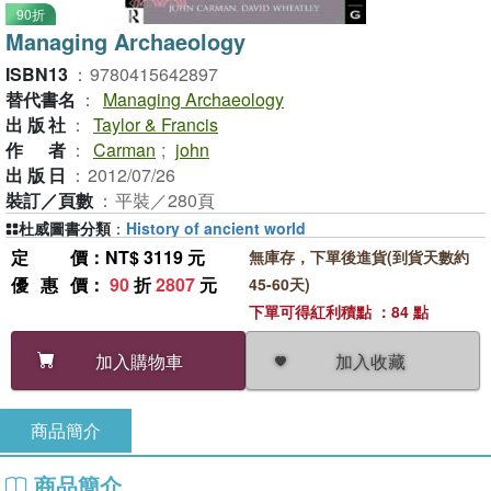
90折
Managing Archaeology
ISBN13
：
9780415642897
替代書名
：
Managing Archaeology
出版社
：
Taylor & Francis
作者
：
Carman
;
john
出版日
：
2012/07/26
裝訂／頁數
：
平裝／280頁
杜威圖書分類
：
History of ancient world
定價
：NT$ 3119 元
無庫存，下單後進貨(到貨天數約
優惠價
：
90
折
2807
元
45-60天)
下單可得紅利積點 ：84 點
加入收藏
加入購物車
商品簡介
商品簡介