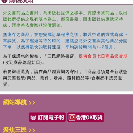
外文書商品之書封，為出版社提供之樣本。實際出貨商品，以出
版社所提供之現有版本為主。部份書籍，因出版社供應狀況特
殊，匯率將依實際狀況做調整。
無庫存之商品，在您完成訂單程序之後，將以空運的方式為你下
單調貨。為了縮短等待的時間，建議您將外文書與其他商品分開
下單，以獲得最快的取貨速度，平均調貨時間為1~2個月。
為了保護您的權益，「三民網路書店」
提供會員七日商品鑑賞期
(收到商品為起始日)。
若要辦理退貨，請在商品鑑賞期內寄回，且商品必須是全新狀態
與完整包裝(商品、附件、發票、隨貨贈品等)否則恕不接受退
貨。
網站導航 >>
聚焦三民 >>