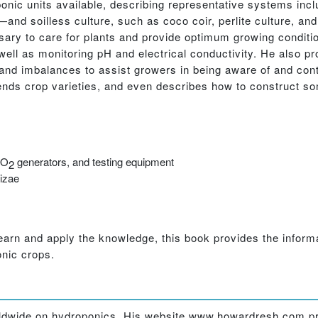
nic units available, describing representative systems incl
nd soilless culture, such as coco coir, perlite culture, and
sary to care for plants and provide optimum growing conditio
 well as monitoring pH and electrical conductivity. He also p
 and imbalances to assist growers in being aware of and cont
ends crop varieties, and even describes how to construct so
CO
generators, and testing equipment
2
izae
earn and apply the knowledge, this book provides the informa
nic crops.
orldwide on hydroponics. His website www.howardresh.com pr