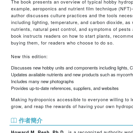
The book presents an overview of typical hobby hydropo
example, aeroponics and nutrient film technique (NFT)—a
author discusses culture practices and the tools neces
including lighting, temperature, and carbon dioxide, as
nutrients, natural pest control, and symptoms of pests
book instructs readers on how to start plants, recomm
buying them, for readers who choose to do so.
New this edition:
Discusses new hobby units and components including lights, 
Updates available nutrients and new products such as mycorrh
Includes many new photographs
Provides up-to-date references, suppliers, and websites
Making hydroponics accessible to everyone willing to l
grow, and reap the rewards of having your own hydropo
作者簡介
Howard M. Resh, Ph.D.
, is a recognized authority w