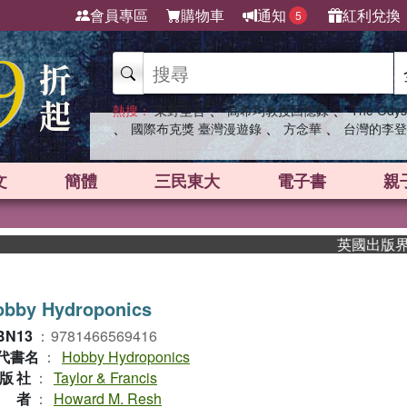
會員專區
購物車
通知
紅利兌換
5
、
、
熱搜：
東野圭吾
高希均教授回憶錄
The Odys
、
、
、
國際布克獎 臺灣漫遊錄
方念華
台灣的李登
文
簡體
三民東大
電子書
親
英國出版界指標大
obby Hydroponics
BN13
：
9781466569416
代書名
：
Hobby Hydroponics
版社
：
Taylor & Francis
作者
：
Howard M. Resh