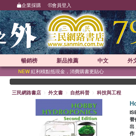
企業採購
會員登入
暢銷榜
新品
推薦
中文
外
NEW
紅利積點抵現金，消費購書更貼心
三民網路書店
外文書
自然科普
科技與工程
H
IS
替
出