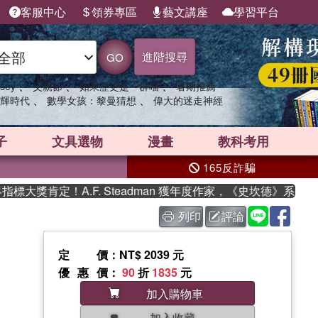
客服中心
領券專區
藝文講座
學習平台
進階搜尋
GO
、
、
、
sey
父親節
如果歷史是一群喵
暑期推薦
、
、
輝時代
數學女孩：黎曼猜想
偉大的迷走神經
子
文具選物
漫畫
教科考用
165反詐騙
獎肯定！A.F. Steadman 獲年度作家，《史坎德》系列帶你
列印
評論
定價
：NT$ 2039 元
優惠價
：
90
折
1835
元
加入購物車
加入收藏