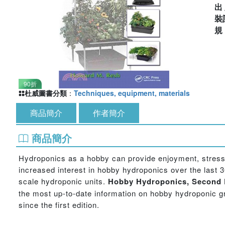
出
裝
90折
杜威圖書分類
：
Techniques, equipment, materials
商品簡介
作者簡介
商品簡介
Hydroponics as a hobby can provide enjoyment, stress re
increased interest in hobby hydroponics over the last 
scale hydroponic units.
Hobby Hydroponics, Second 
the most up-to-date information on hobby hydroponic 
since the first edition.