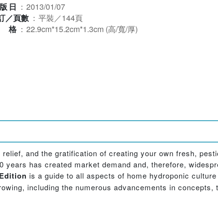
版日
：
2013/01/07
訂／頁數
：
平裝／144頁
規格
：
22.9cm*15.2cm*1.3cm (高/寬/厚)
lief, and the gratification of creating your own fresh, pest
30 years has created market demand and, therefore, widesprea
Edition
is a guide to all aspects of home hydroponic cultur
growing, including the numerous advancements in concepts, 