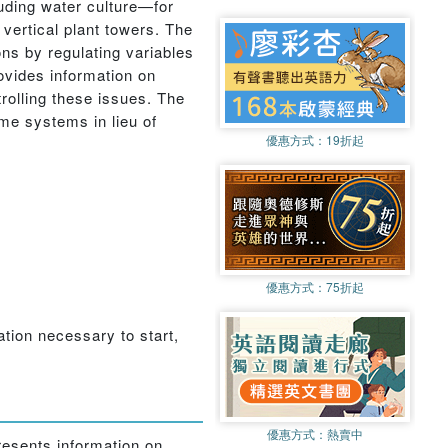
uding water culture—for
 vertical plant towers. The
ns by regulating variables
rovides information on
rolling these issues. The
me systems in lieu of
優惠方式：
19折起
優惠方式：
75折起
tion necessary to start,
優惠方式：
熱賣中
esents information on