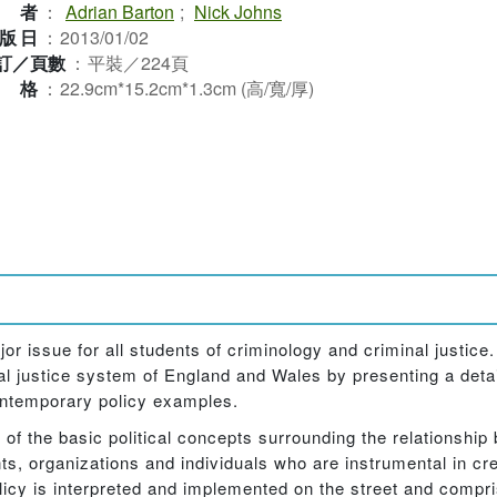
作者
：
Adrian Barton
;
Nick Johns
版日
：
2013/01/02
訂／頁數
：
平裝／224頁
規格
：
22.9cm*15.2cm*1.3cm (高/寬/厚)
jor issue for all students of criminology and criminal justice
al justice system of England and Wales by presenting a deta
contemporary policy examples.
s of the basic political concepts surrounding the relationship
ts, organizations and individuals who are instrumental in cre
olicy is interpreted and implemented on the street and compr