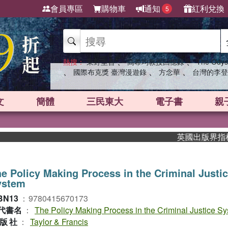
會員專區
購物車
通知
紅利兌換
5
、
、
熱搜：
東野圭吾
高希均教授回憶錄
The Odys
、
、
、
國際布克獎 臺灣漫遊錄
方念華
台灣的李登
文
簡體
三民東大
電子書
親
英國出版界指標大獎肯
e Policy Making Process in the Criminal Justi
ystem
BN13
：
9780415670173
代書名
：
The Policy Making Process in the Criminal Justice S
版社
：
Taylor & Francis