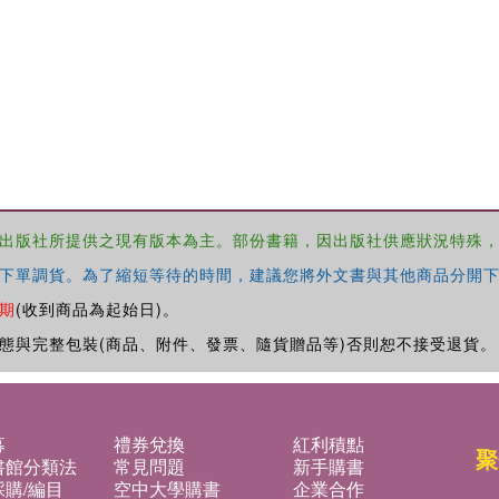
出版社所提供之現有版本為主。部份書籍，因出版社供應狀況特殊
下單調貨。為了縮短等待的時間，建議您將外文書與其他商品分開下
期
(收到商品為起始日)。
態與完整包裝(商品、附件、發票、隨貨贈品等)否則恕不接受退貨。
募
禮券兌換
紅利積點
聚
書館分類法
常見問題
新手購書
購/編目
空中大學購書
企業合作