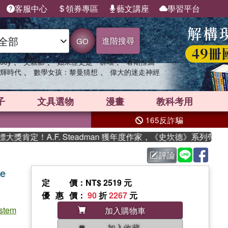
客服中心
領券專區
藝文講座
學習平台
進階搜尋
GO
、
、
、
sey
父親節
如果歷史是一群喵
暑期推薦
、
、
輝時代
數學女孩：黎曼猜想
偉大的迷走神經
子
文具選物
漫畫
教科考用
165反詐騙
定！A.F. Steadman 獲年度作家，《史坎德》系列帶你踏上
評論
ce
定價
：NT$ 2519 元
優惠價
：
90
折
2267
元
ystem
加入購物車
加入收藏