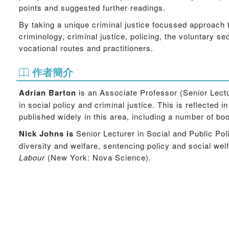
points and suggested further readings.
By taking a unique criminal justice focussed approach t
criminology, criminal justice, policing, the voluntary se
vocational routes and practitioners.
作者簡介
Adrian Barton
is an Associate Professor (Senior Lect
in social policy and criminal justice. This is reflected
published widely in this area, including a number of boo
Nick Johns is
Senior Lecturer in Social and Public Poli
diversity and welfare, sentencing policy and social wel
Labour
(New York: Nova Science).