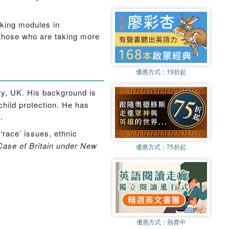
aking modules in
to those who are taking more
優惠方式：
19折起
ty, UK. His background is
child protection. He has
.
 ‘race’ issues, ethnic
 Case of Britain under New
優惠方式：
75折起
優惠方式：
熱賣中