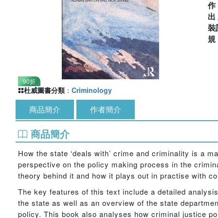
出
裝
90折
杜威圖書分類
：
Criminology
商品簡介
作者簡介
商品簡介
How the state ‘deals with’ crime and criminality is a ma
perspective on the policy making process in the crimin
theory behind it and how it plays out in practise with 
The key features of this text include a detailed analysi
the state as well as an overview of the state departmen
policy. This book also analyses how criminal justice p