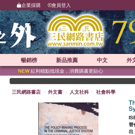
企業採購
會員登入
暢銷榜
新品
推薦
中文
外
NEW
紅利積點抵現金，消費購書更貼心
三民網路書店
外文書
人文社科
社會科學
Th
S
IS
替
出