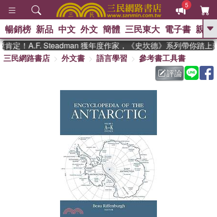
5
暢銷榜
新品
中文
外文
簡體
三民東大
電子書
親子
GO
定！A.F. Steadman 獲年度作家，《史坎德》系列帶你踏上
三民網路書店
外文書
語言學習
參考書工具書
、
熱搜：
東野圭吾
高希均教授回憶錄
、
、
、
The Odyssey
父親節
如果歷
評論
、
、
史是一群喵
暑期推薦
國際布克
、
、
獎 臺灣漫遊錄
方念華
台灣的李
、
、
登輝時代
數學女孩：黎曼猜想
偉大的迷走神經