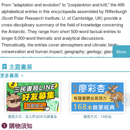
From "adaptation and evolution" to "zooplankton and krill," the 495
alphabetical entries in this encyclopedia assembled by Riffenburgh
(Scott Polar Research Institute, U. of Cambridge, UK) provide a
cross-disciplinary summary of the field of knowledge concerning
the Antarctic. They range from short 500-word factual entries to
longer 6,000-word thematic and analytical discussions.
Thematically, the entries cover atmosphere and climate; birds;
conservation and human impact; geography; geology; glaciology;
More
history, exploration, and history of science; marine biology; marine
mammals; oceanography; research programs, international
主題書展
organizations; and the Atlantic Treaty System; sea ice; solar-
更多書展
terrestrial physics and astronomy; technology and transport; and
terrestrial biology and limnology. Each entry includes a list of
references and further reading. Also included are 16 maps; an
analytical index; and appendices providing the texts of the Antarctic
Treaty and the Protocol on Environmental Protection to the
Antarctic Treaty, a list of treaty signatories, a chronology of
優惠方式：
加入即送50元購書金
優惠方式：
19折起
Antarctic exploration, a list of Antarctic academic journals, a list of
購物須知
scientific research stations in the region as of the austral winter of