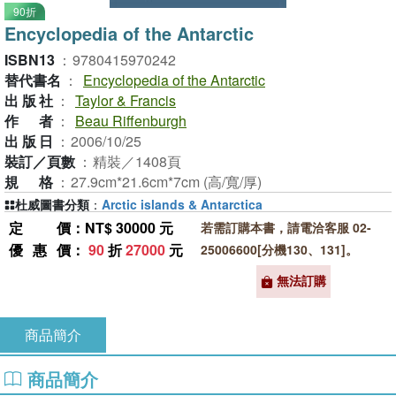
90折
Encyclopedia of the Antarctic
ISBN13
：
9780415970242
替代書名
：
Encyclopedia of the Antarctic
出版社
：
Taylor & Francis
作者
：
Beau Riffenburgh
出版日
：
2006/10/25
裝訂／頁數
：
精裝／1408頁
規格
：
27.9cm*21.6cm*7cm (高/寬/厚)
杜威圖書分類
：
Arctic islands & Antarctica
定價
：NT$ 30000 元
若需訂購本書，請電洽客服 02-
優惠價
：
90
折
27000
元
25006600[分機130、131]。
無法訂購
商品簡介
商品簡介