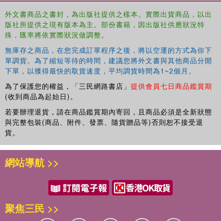
2005, and the SCAR Code of Conduct for Use of Animals for
Scientific Purposes in Antarctica. Annotation c2007 Book News,
外文書商品之書封，為出版社提供之樣本。實際出貨商品，以出
版社所提供之現有版本為主。部份書籍，因出版社供應狀況特
Inc., Portland, OR (booknews.com)
殊，匯率將依實際狀況做調整。
無庫存之商品，在您完成訂單程序之後，將以空運的方式為你下
單調貨。為了縮短等待的時間，建議您將外文書與其他商品分開
下單，以獲得最快的取貨速度，平均調貨時間為1~2個月。
為了保護您的權益，「三民網路書店」
提供會員七日商品鑑賞期
(收到商品為起始日)。
若要辦理退貨，請在商品鑑賞期內寄回，且商品必須是全新狀態
與完整包裝(商品、附件、發票、隨貨贈品等)否則恕不接受退
貨。
網站導航 >>
聚焦三民 >>