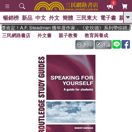
5
暢銷榜
新品
中文
外文
簡體
三民東大
電子書
親子
GO
定！A.F. Steadman 獲年度作家，《史坎德》系列帶你踏上
三民網路書店
外文書
親子教養
教育與養成
、
熱搜：
東野圭吾
高希均教授回憶錄
、
、
、
The Odyssey
父親節
如果歷
列印
評論
、
、
史是一群喵
暑期推薦
國際布克
、
、
獎 臺灣漫遊錄
方念華
台灣的李
、
、
登輝時代
數學女孩：黎曼猜想
偉大的迷走神經