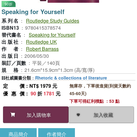
90折
Speaking for Yourself
系列名
：
Routledge Study Guides
ISBN13
：
9780415378574
替代書名
：
Speaking for Yourself
出版社
：
Routledge UK
作者
：
Robert Barrass
出版日
：
2006/05/30
裝訂／頁數
：
平裝／140頁
規格
：
21.6cm*15.9cm*1.3cm (高/寬/厚)
杜威圖書分類
：
Rhetoric & collections of literature
定價
：NT$ 1979 元
無庫存，下單後進貨(到貨天數約
優惠價
：
90
折
1781
元
45-60天)
下單可得紅利積點 ：53 點
加入收藏
加入購物車
商品簡介
作者簡介