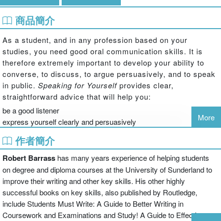
商品簡介
As a student, and in any profession based on your
studies, you need good oral communication skills. It is
therefore extremely important to develop your ability to
converse, to discuss, to argue persuasively, and to speak
in public.
Speaking for Yourself
provides clear,
straightforward advice that will help you:
be a good listener
More
express yourself clearly and persuasively
contribute effectively to discussions
作者簡介
prepare talks or presentations
prepare effective visual aids
Robert Barrass
has many years experience of helping students
deliver effective presentations
on degree and diploma courses at the University of Sunderland to
perform well in interviews.
improve their writing and other key skills. His other highly
In short, it will help you to express your thoughts clearly
successful books on key skills, also published by Routledge,
and persuasively – helping to achieve your short and
include Students Must Write: A Guide to Better Writing in
medium-term goals as a student and your career goals.
Coursework and Examinations and Study! A Guide to Effective