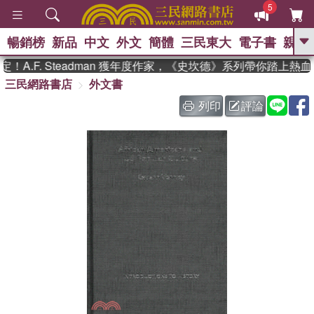
5
暢銷榜
新品
中文
外文
簡體
三民東大
電子書
親子
GO
A.F. Steadman 獲年度作家，《史坎德》系列帶你踏上熱血
三民網路書店
外文書
、
熱搜：
東野圭吾
高希均教授回憶錄
、
、
、
The Odyssey
父親節
如果歷
列印
評論
、
、
史是一群喵
暑期推薦
國際布克
、
、
獎 臺灣漫遊錄
方念華
台灣的李
、
、
登輝時代
數學女孩：黎曼猜想
偉大的迷走神經