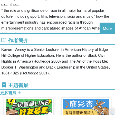
examines:
* the role and significance of race in all major forms of popular
culture, including sport, film, television, radio and music* how the
entertainment industry has encouraged racism through
misrepresentations and caricatured images of African Americans.
More
African Americans have made a unique contribution to the richness
作者簡介
and diversity of US popular culture. Rooted in African society and
traditions, black slaves in America created a dynamic culture which
Kevern Verney is a Senior Lecturer in American History at Edge
continues to evolve. Present day hip-hop and rap music are still
Hill College of Higher Education. He is the author of Black Civil
shaped by the historical experience of slavery and the ongoing will
Rights in America (Routledge 2000) and The Art of the Possible:
to oppose oppression and racism.
Booker T. Washington and Black Leadership in the United States,
Any student of African-American history or cultural studies will find
1881-1925 (Routledge 2001).
this a fascinating and highly useful book.
主題書展
更多書展