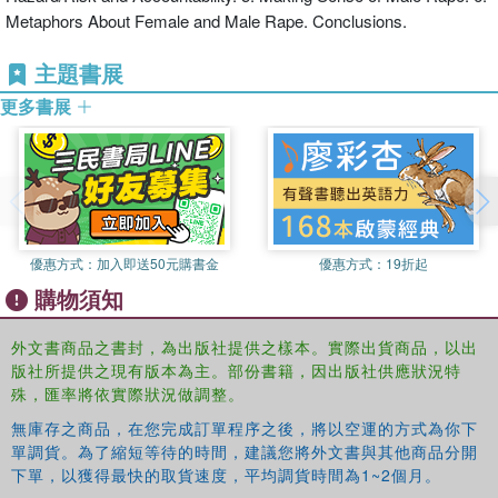
Metaphors About Female and Male Rape. Conclusions.
how victim-blaming arguments are presented as 'common sense'.
The potential of applying this approach in both professional and
主題書展
academic contexts to promote attitude change.
The book will be of great interest to those studying social and
更多書展
clinical psychology, cultural studies, sociology, women's studies
and communication studies.
優惠方式：
加入即送50元購書金
優惠方式：
19折起
購物須知
外文書商品之書封，為出版社提供之樣本。實際出貨商品，以出
版社所提供之現有版本為主。部份書籍，因出版社供應狀況特
殊，匯率將依實際狀況做調整。
無庫存之商品，在您完成訂單程序之後，將以空運的方式為你下
單調貨。為了縮短等待的時間，建議您將外文書與其他商品分開
下單，以獲得最快的取貨速度，平均調貨時間為1~2個月。