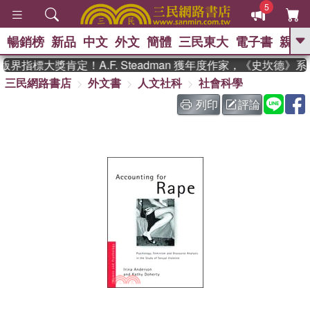
5
暢銷榜
新品
中文
外文
簡體
三民東大
電子書
親子
GO
界指標大獎肯定！A.F. Steadman 獲年度作家，《史坎德》
三民網路書店
外文書
人文社科
社會科學
、
、
熱搜：
東野圭吾
The Odyssey
、
、
父親節
如果歷史是一群喵
暑期
列印
評論
、
、
推薦
國際布克獎 臺灣漫遊錄
方
、
、
念華
台灣的李登輝時代
數學女
、
孩：黎曼猜想
偉大的迷走神經