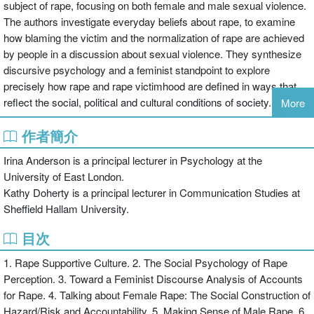
subject of rape, focusing on both female and male sexual violence.
The authors investigate everyday beliefs about rape, to examine
how blaming the victim and the normalization of rape are achieved
by people in a discussion about sexual violence. They synthesize
discursive psychology and a feminist standpoint to explore
precisely how rape and rape victimhood are defined in ways that
reflect the social, political and cultural conditions of society.
More
作者簡介
By analysing conversational data, Anderson and Doherty suggest
that the existing social psychological experimental research into
Irina Anderson is a principal lecturer in Psychology at the
rape and rape perception fails to analyse the subtlety and political
University of East London.
significance of rape supportive reasoning. Accounting for Rape
Kathy Doherty is a principal lecturer in Communication Studies at
provides a critical interrogation of the dominant theories and
Sheffield Hallam University.
methodologies, focusing on:
目次
How the gender and sexual orientation of alleged victims and
1. Rape Supportive Culture. 2. The Social Psychology of Rape
perpetrators is crucial to social participants when making sense of
Perception. 3. Toward a Feminist Discourse Analysis of Accounts
a rape report and in apportioning blame and sympathy
for Rape. 4. Talking about Female Rape: The Social Construction of
How arguments that are critical of alleged victims are built in ways
Hazard/Risk and Accountability. 5. Making Sense of Male Rape. 6.
that are 'face saving' for the participants in the conversations, and