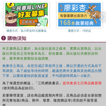
Gogotsi, Nanotubes and Nanofibers offers a well-rounded
perspective on the advances leading to improved nanomaterial
properties for a range of new devices and applications including
electronic devices, structural composites, hydrogen and gas
storage, electrodes in electrochemical energy-storage systems,
sorbents, and filters.
優惠方式：
加入即送50元購書金
優惠方式：
19折起
購物須知
外文書商品之書封，為出版社提供之樣本。實際出貨商品，以出
版社所提供之現有版本為主。部份書籍，因出版社供應狀況特
殊，匯率將依實際狀況做調整。
無庫存之商品，在您完成訂單程序之後，將以空運的方式為你下
單調貨。為了縮短等待的時間，建議您將外文書與其他商品分開
下單，以獲得最快的取貨速度，平均調貨時間為1~2個月。
為了保護您的權益，「三民網路書店」
提供會員七日商品鑑賞期
(收到商品為起始日)。
若要辦理退貨，請在商品鑑賞期內寄回，且商品必須是全新狀態
與完整包裝(商品、附件、發票、隨貨贈品等)否則恕不接受退
貨。