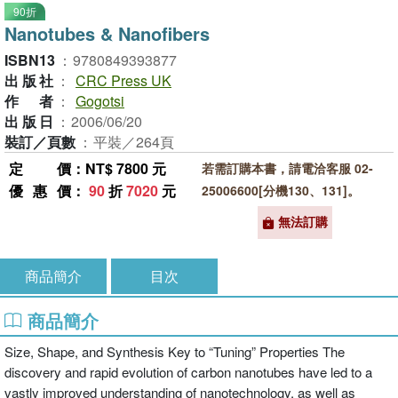
90折
Nanotubes & Nanofibers
ISBN13
：
9780849393877
出版社
：
CRC Press UK
作者
：
Gogotsi
出版日
：
2006/06/20
裝訂／頁數
：
平裝／264頁
定價
：NT$ 7800 元
若需訂購本書，請電洽客服 02-
優惠價
：
90
折
7020
元
25006600[分機130、131]。
無法訂購
商品簡介
目次
商品簡介
Size, Shape, and Synthesis Key to “Tuning” Properties The
discovery and rapid evolution of carbon nanotubes have led to a
vastly improved understanding of nanotechnology, as well as