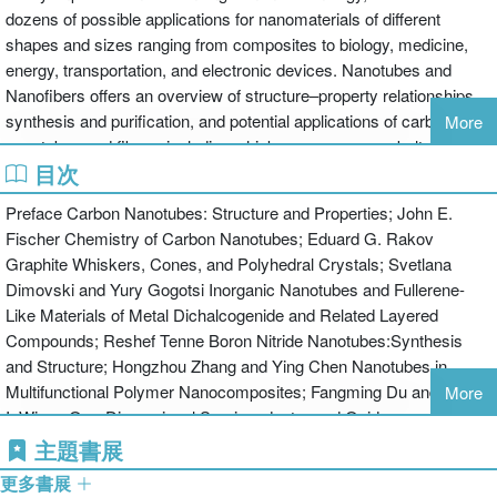
dozens of possible applications for nanomaterials of different
shapes and sizes ranging from composites to biology, medicine,
energy, transportation, and electronic devices. Nanotubes and
Nanofibers offers an overview of structure–property relationships,
synthesis and purification, and potential applications of carbon
More
nanotubes and fibers, including whiskers, cones, nanobelts, and
目次
nanowires. Using research on carbon nanotubes as a foundation to
further developments, this book discusses methods for growing
Preface Carbon Nanotubes: Structure and Properties; John E.
and synthesizing amorphous and nanocrystalline graphitic carbon
Fischer Chemistry of Carbon Nanotubes; Eduard G. Rakov
structures and inorganic nanomaterials, including wet chemical
Graphite Whiskers, Cones, and Polyhedral Crystals; Svetlana
synthesis, chemical vapor deposition (CVD), arc discharge, and
Dimovski and Yury Gogotsi Inorganic Nanotubes and Fullerene-
others. It also describes boron nitride and metal chalcogenide
Like Materials of Metal Dichalcogenide and Related Layered
nanotubes in detail and reviews the unique properties and methods
Compounds; Reshef Tenne Boron Nitride Nanotubes:Synthesis
for characterizing and producing single-crystalline semiconducting
and Structure; Hongzhou Zhang and Ying Chen Nanotubes in
and functional-oxide nanowires. The chapters also identify
Multifunctional Polymer Nanocomposites; Fangming Du and Karen
More
challenges involving the controlled growth, processing, and
I. Winey One-Dimensional Semiconductor and Oxide
assembly of organic and inorganic nanostructures that must be
Nanostructures; Jonathan E. Spanier Nanofiber Technology; Frank
主題書展
addressed before large-scale applications can be implemented.
K. Ko Index
Edited by award-winning professor and researcher Dr. Yury
更多書展