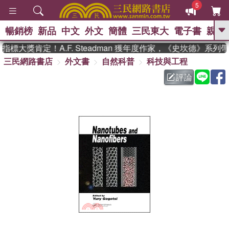
5
暢銷榜
新品
中文
外文
簡體
三民東大
電子書
親子
GO
標大獎肯定！A.F. Steadman 獲年度作家，《史坎德》系列
三民網路書店
外文書
自然科普
科技與工程
、
熱搜：
東野圭吾
高希均教授回憶錄
、
、
、
The Odyssey
父親節
如果歷
評論
、
、
史是一群喵
暑期推薦
國際布克
、
、
獎 臺灣漫遊錄
方念華
台灣的李
、
、
登輝時代
數學女孩：黎曼猜想
偉大的迷走神經