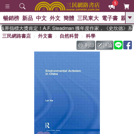
5
暢銷榜
新品
中文
外文
簡體
三民東大
電子書
親子
GO
界指標大獎肯定！A.F. Steadman 獲年度作家，《史坎德》
三民網路書店
外文書
自然科普
科學
、
熱搜：
東野圭吾
高希均教授回憶錄
、
、
、
The Odyssey
父親節
如果歷
列印
評論
、
、
史是一群喵
暑期推薦
國際布克
、
、
獎 臺灣漫遊錄
方念華
台灣的李
、
、
登輝時代
數學女孩：黎曼猜想
偉大的迷走神經