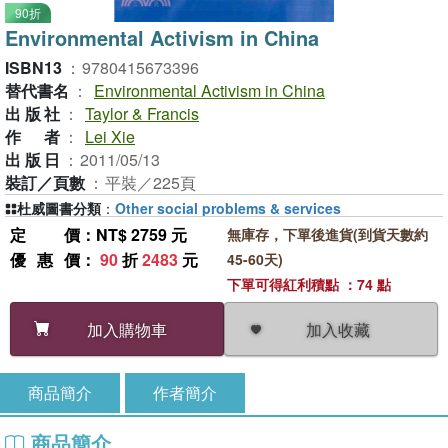
90折
Environmental Activism in China
ISBN13
：
9780415673396
替代書名
：
Environmental Activism in China
出版社
：
Taylor & Francis
作者
：
Lei Xie
出版日
：
2011/05/13
裝訂／頁數
：
平裝／225頁
杜威圖書分類
：
Other social problems & services
定價
：NT$ 2759 元
無庫存，下單後進貨(到貨天數約
優惠價
：
90
折
2483
元
45-60天)
下單可得紅利積點 ：74 點
加入收藏
加入購物車
商品簡介
作者簡介
商品簡介