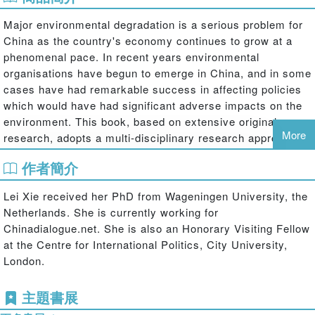
Major environmental degradation is a serious problem for
China as the country's economy continues to grow at a
phenomenal pace. In recent years environmental
organisations have begun to emerge in China, and in some
cases have had remarkable success in affecting policies
which would have had significant adverse impacts on the
environment. This book, based on extensive original
More
research, adopts a multi-disciplinary research approach to
examine environmental activism in China, focusing on four
作者簡介
cities. It analyses the nature, characteristics, strategies,
organizational modes and influence of what could be
Lei Xie received her PhD from Wageningen University, the
labeled a Chinese environmental movement in-the-making.
Netherlands. She is currently working for
In particular, this volume highlights the specificities of
Chinadialogue.net. She is also an Honorary Visiting Fellow
Chinese environmental activism in an increasingly
at the Centre for International Politics, City University,
globalizing world, along with a comparison to the
London.
environmental movement in Western Europe and North
America.
主題書展