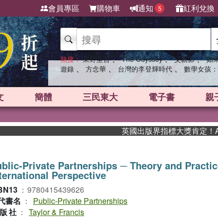
會員專區
購物車
通知
紅利兌換
5
、
、
、
熱搜：
東野圭吾
The Odyssey
父親節
如
、
、
、
遊錄
方念華
台灣的李登輝時代
數學女孩：
文
簡體
三民東大
電子書
親
英國出版界指標大獎肯定！A.F.
blic-Private Partnerships ─ Theory and Practic
ternational Perspective
BN13
：
9780415439626
代書名
：
Public-Private Partnerships
版社
：
Taylor & Francis