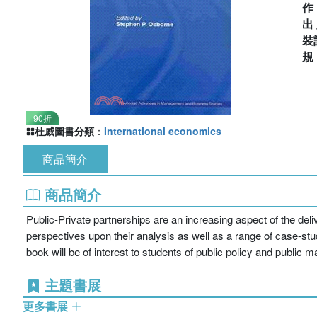
出
裝
90折
杜威圖書分類
：
International economics
商品簡介
商品簡介
Public-Private partnerships are an increasing aspect of the deliv
perspectives upon their analysis as well as a range of case-st
book will be of interest to students of public policy and public
主題書展
更多書展