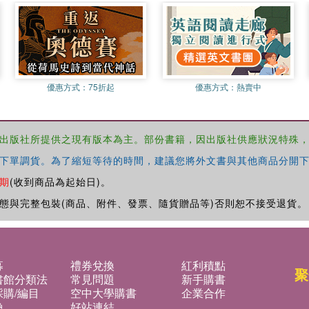
優惠方式：
75折起
優惠方式：
熱賣中
出版社所提供之現有版本為主。部份書籍，因出版社供應狀況特殊
下單調貨。為了縮短等待的時間，建議您將外文書與其他商品分開下
期
(收到商品為起始日)。
態與完整包裝(商品、附件、發票、隨貨贈品等)否則恕不接受退貨。
募
禮券兌換
紅利積點
聚
書館分類法
常見問題
新手購書
購/編目
空中大學購書
企業合作
換
好站連結