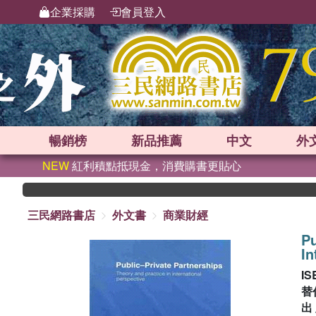
企業採購
會員登入
暢銷榜
新品
推薦
中文
外
NEW
紅利積點抵現金，消費購書更貼心
三民網路書店
外文書
商業財經
Pu
In
IS
替
出