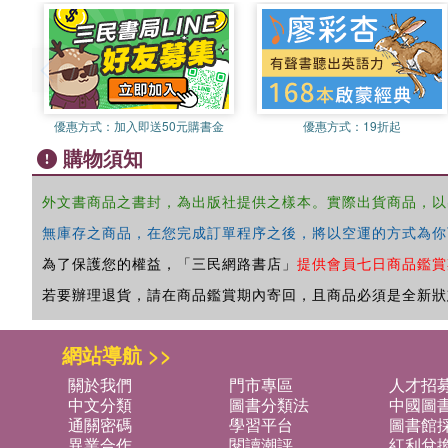
優惠方式：
加入即送50元購書金
優惠方式：
19折起
購物須知
外文書商品之書封，為出版社提供之樣本。實際出貨商品，以
無庫存之商品，在您完成訂單程序之後，將以空運的方式為你
為了保護您的權益，「三民網路書店」
提供會員七日商品鑑賞
若要辦理退貨，請在商品鑑賞期內寄回，且商品必須是全新狀
網站導航 >>
關於我們
門市專區
人才招
中文分類
圖書分類法
中國圖
通關密碼
學習平台
圖書館採
異業合作
閱讀潮評
紅利兌