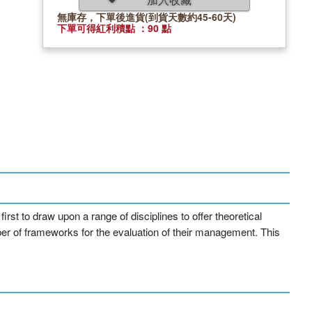
無庫存，下單後進貨(到貨天數約45-60天)
下單可得紅利積點 ：90 點
irst to draw upon a range of disciplines to offer theoretical
ber of frameworks for the evaluation of their management. This