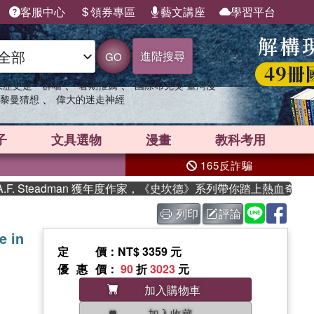
客服中心
領券專區
藝文講座
學習平台
進階搜尋
GO
、
、
果歷史是一群喵
暑期推薦
國際布克獎 臺灣漫
、
黎曼猜想
偉大的迷走神經
子
文具選物
漫畫
教科考用
165反詐騙
 Steadman 獲年度作家，《史坎德》系列帶你踏上熱血奇幻旅程
列印
評論
e in
定價
：NT$ 3359 元
優惠價
：
90
折
3023
元
加入購物車
加入收藏