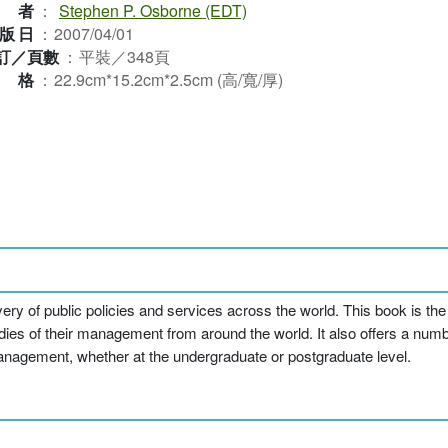
作者
：
Stephen P. Osborne (EDT)
版日
：
2007/04/01
訂／頁數
：
平裝／348頁
規格
：
22.9cm*15.2cm*2.5cm (高/寬/厚)
ery of public policies and services across the world. This book is the f
udies of their management from around the world. It also offers a num
 management, whether at the undergraduate or postgraduate level.