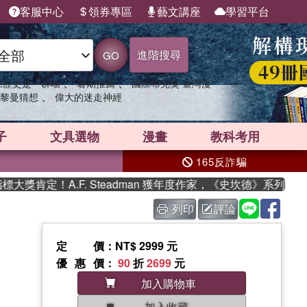
客服中心
領券專區
藝文講座
學習平台
進階搜尋
GO
、
、
果歷史是一群喵
暑期推薦
國際布克獎 臺灣漫
、
黎曼猜想
偉大的迷走神經
子
文具選物
漫畫
教科考用
165反詐騙
肯定！A.F. Steadman 獲年度作家，《史坎德》系列帶你踏
列印
評論
定價
：NT$ 2999 元
優惠價
：
90
折
2699
元
加入購物車
加入收藏