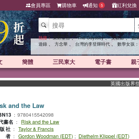
會員專區
購物車
通知
紅利兌換
5
、
、
、
熱搜：
東野圭吾
The Odyssey
父親節
如
、
、
、
遊錄
方念華
台灣的李登輝時代
數學女孩：
文
簡體
三民東大
電子書
親
英國出版界指標大獎
sk and the Law
BN13
：
9780415542098
代書名
：
Risk and the Law
版社
：
Taylor & Francis
作者
：
Gordon Woodman (EDT)
;
Diethelm Klippel (EDT)