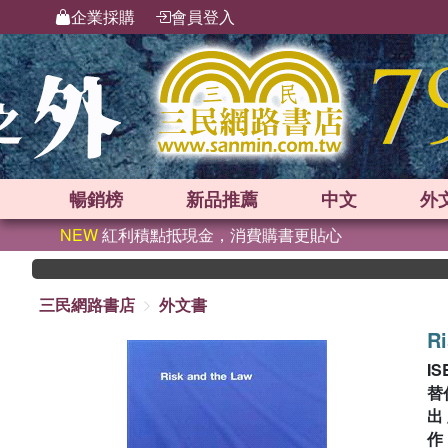
企業採購
會員登入
暢銷榜
新品
推薦
中文
外
NEW
紅利積點抵現金，消費購書更貼心
三民網路書店
外文書
Ri
IS
替
出