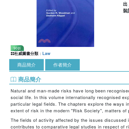
出
裝
90折
杜威圖書分類
：
Law
商品簡介
作者簡介
商品簡介
Natural and man-made risks have long been recognised as
social life. In this volume internationally recognised ex
particular legal fields. The chapters explore the way
extent of risk in the modern "Risk Society", matters of 
The fields of activity affected by the issues discussed 
contributes to comparative legal studies in respect of 