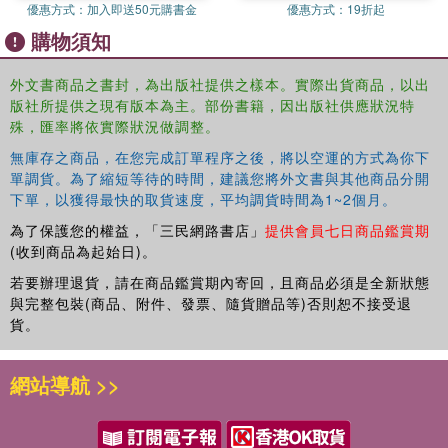
優惠方式：
加入即送50元購書金
優惠方式：
19折起
購物須知
外文書商品之書封，為出版社提供之樣本。實際出貨商品，以出
版社所提供之現有版本為主。部份書籍，因出版社供應狀況特
殊，匯率將依實際狀況做調整。
無庫存之商品，在您完成訂單程序之後，將以空運的方式為你下
單調貨。為了縮短等待的時間，建議您將外文書與其他商品分開
下單，以獲得最快的取貨速度，平均調貨時間為1~2個月。
為了保護您的權益，「三民網路書店」
提供會員七日商品鑑賞期
(收到商品為起始日)。
若要辦理退貨，請在商品鑑賞期內寄回，且商品必須是全新狀態
與完整包裝(商品、附件、發票、隨貨贈品等)否則恕不接受退
貨。
網站導航 >>