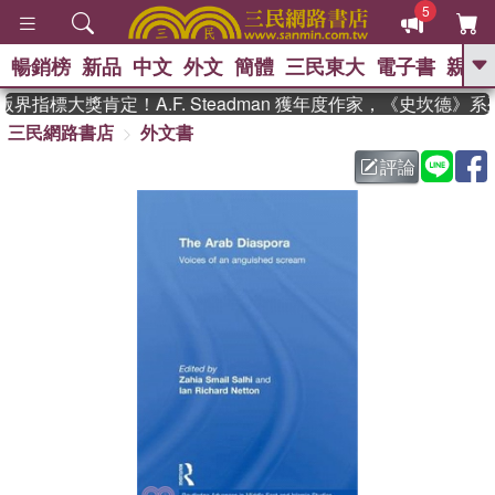
5
暢銷榜
新品
中文
外文
簡體
三民東大
電子書
親子
GO
界指標大獎肯定！A.F. Steadman 獲年度作家，《史坎德》
三民網路書店
外文書
、
熱搜：
東野圭吾
高希均教授回憶錄
、
、
、
The Odyssey
父親節
如果歷
評論
、
、
史是一群喵
暑期推薦
國際布克
、
、
獎 臺灣漫遊錄
方念華
台灣的李
、
、
登輝時代
數學女孩：黎曼猜想
偉大的迷走神經