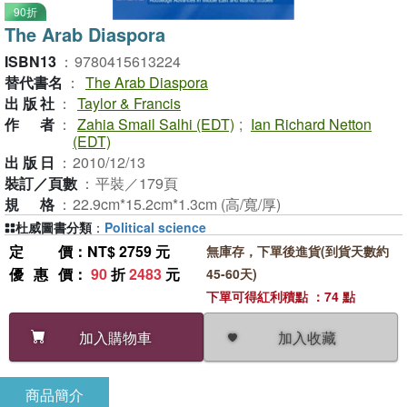
90折
The Arab Diaspora
ISBN13
：
9780415613224
替代書名
：
The Arab Diaspora
出版社
：
Taylor & Francis
作者
：
Zahia Smail Salhi (EDT)
;
Ian Richard Netton
(EDT)
出版日
：
2010/12/13
裝訂／頁數
：
平裝／179頁
規格
：
22.9cm*15.2cm*1.3cm (高/寬/厚)
杜威圖書分類
：
Political science
定價
：NT$ 2759 元
無庫存，下單後進貨(到貨天數約
優惠價
：
90
折
2483
元
45-60天)
下單可得紅利積點 ：74 點
加入收藏
加入購物車
商品簡介