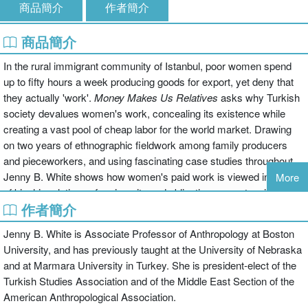
商品簡介
作者簡介
商品簡介
In the rural immigrant community of Istanbul, poor women spend
up to fifty hours a week producing goods for export, yet deny that
they actually 'work'.
Money Makes Us Relatives
asks why Turkish
society devalues women's work, concealing its existence while
creating a vast pool of cheap labor for the world market. Drawing
on two years of ethnographic fieldwork among family producers
and pieceworkers, and using fascinating case studies throughout,
Jenny B. White shows how women's paid work is viewed in terms
More
of kinship relations of reciprocity and obligation - an extension of
作者簡介
domestic work for the family, which is culturally valued but poorly
compensated. Whilst offering the benefits of social identity and
Jenny B. White is Associate Professor of Anthropology at Boston
long-term security, women's work also reflects global capitalism's
University, and has previously taught at the University of Nebraska
ability to capture local cultural norms, and to use these to lower
and at Marmara University in Turkey. She is president-elect of the
production costs and create exploitative conditions.
Turkish Studies Association and of the Middle East Section of the
This fully revised second edition includes a new introduction and
American Anthropological Association.
conclusion, updated references, comparative material on women's