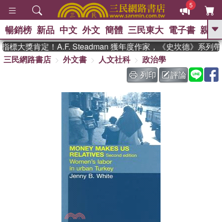
5
暢銷榜
新品
中文
外文
簡體
三民東大
電子書
親子
GO
標大獎肯定！A.F. Steadman 獲年度作家，《史坎德》系列
三民網路書店
外文書
人文社科
政治學
、
熱搜：
東野圭吾
高希均教授回憶錄
、
、
、
The Odyssey
父親節
如果歷
列印
評論
、
、
史是一群喵
暑期推薦
國際布克
、
、
獎 臺灣漫遊錄
方念華
台灣的李
、
、
登輝時代
數學女孩：黎曼猜想
偉大的迷走神經