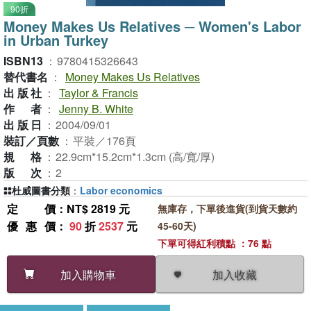
90折
Money Makes Us Relatives ─ Women's Labor
in Urban Turkey
ISBN13
：
9780415326643
替代書名
：
Money Makes Us Relatives
出版社
：
Taylor & Francis
作者
：
Jenny B. White
出版日
：
2004/09/01
裝訂／頁數
：
平裝／176頁
規格
：
22.9cm*15.2cm*1.3cm (高/寬/厚)
版次
：
2
杜威圖書分類
：
Labor economics
定價
：NT$ 2819 元
無庫存，下單後進貨(到貨天數約
優惠價
：
90
折
2537
元
45-60天)
下單可得紅利積點 ：76 點
加入收藏
加入購物車