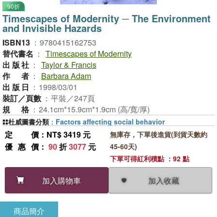
90折
Timescapes of Modernity ─ The Environment
and Invisible Hazards
ISBN13
：
9780415162753
替代書名
：
Timescapes of Modernity
出版社
：
Taylor & Francis
作者
：
Barbara Adam
出版日
：
1998/03/01
裝訂／頁數
：
平裝／247頁
規格
：
24.1cm*15.9cm*1.9cm (高/寬/厚)
杜威圖書分類
：
Factors affecting social behavior
定價
：NT$ 3419 元
無庫存，下單後進貨(到貨天數約
優惠價
：
90
折
3077
元
45-60天)
下單可得紅利積點 ：92 點
加入收藏
加入購物車
商品簡介