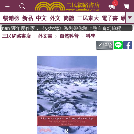
5
暢銷榜
新品
中文
外文
簡體
三民東大
電子書
親子
GO
adman 獲年度作家，《史坎德》系列帶你踏上熱血奇幻旅程
三民網路書店
外文書
自然科普
科學
、
熱搜：
東野圭吾
高希均教授回憶錄
、
、
、
The Odyssey
父親節
花開錦
評論
、
、
、
繡
暑期推薦
方念華
台灣的
、
李登輝時代
數學女孩：黎曼猜想
、
、
偉大的迷走神經
如果歷史是一
、
群喵
臺灣漫遊錄