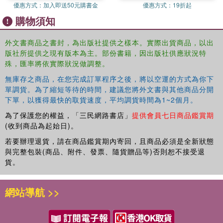
優惠方式：
加入即送50元購書金
優惠方式：
19折起
購物須知
外文書商品之書封，為出版社提供之樣本。實際出貨商品，以出
版社所提供之現有版本為主。部份書籍，因出版社供應狀況特
殊，匯率將依實際狀況做調整。
無庫存之商品，在您完成訂單程序之後，將以空運的方式為你下
單調貨。為了縮短等待的時間，建議您將外文書與其他商品分開
下單，以獲得最快的取貨速度，平均調貨時間為1~2個月。
為了保護您的權益，「三民網路書店」
提供會員七日商品鑑賞期
(收到商品為起始日)。
若要辦理退貨，請在商品鑑賞期內寄回，且商品必須是全新狀態
與完整包裝(商品、附件、發票、隨貨贈品等)否則恕不接受退
貨。
網站導航 >>