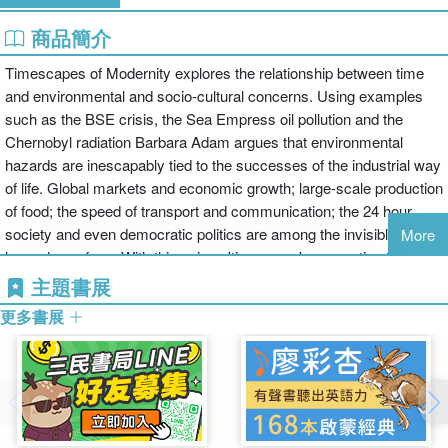
商品簡介
Timescapes of Modernity explores the relationship between time
and environmental and socio-cultural concerns. Using examples
such as the BSE crisis, the Sea Empress oil pollution and the
Chernobyl radiation Barbara Adam argues that environmental
hazards are inescapably tied to the successes of the industrial way
of life. Global markets and economic growth; large-scale production
of food; the speed of transport and communication; the 24 hour
society and even democratic politics are among the invisible
More
hazards we face. With this unique 'timescape' perspective the
author dislodges assumptions about environmental change,
主題書展
enables a rethinking of environmental problems and provides the
更多書展
potential for new strategies to deal with environmental hazards.