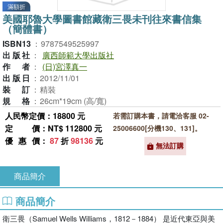
滿額折
美國耶魯大學圖書館藏衛三畏未刊往來書信集
（簡體書）
ISBN13
：
9787549525997
出版社
：
廣西師範大學出版社
作者
：
(日)宮澤真一
出版日
：
2012/11/01
裝訂
：
精裝
規格
：
26cm*19cm (高/寬)
人民幣定價：18800 元
若需訂購本書，請電洽客服 02-
定價
：NT$ 112800 元
25006600[分機130、131]。
優惠價
：
87
折
98136
元
無法訂購
商品簡介
商品簡介
衛三畏（Samuel Wells Williams，1812－1884） 是近代東亞與美