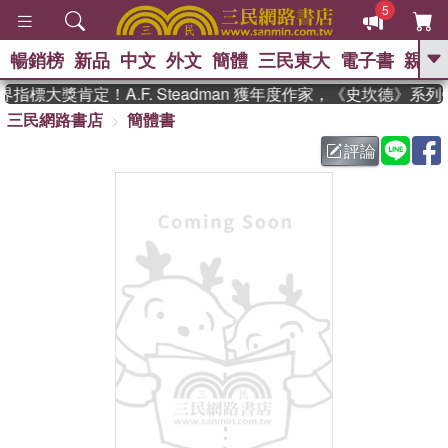
5
暢銷榜
新品
中文
外文
簡體
三民東大
電子書
親子
GO
指標大獎肯定！A.F. Steadman 獲年度作家，《史坎德》系
三民網路書店
簡體書
、
熱搜：
東野圭吾
高希均教授回憶錄
、
、
、
The Odyssey
父親節
花開錦
評論
、
、
、
繡
暑期推薦
方念華
台灣的
、
李登輝時代
數學女孩：黎曼猜想
、
、
偉大的迷走神經
如果歷史是一
、
群喵
臺灣漫遊錄