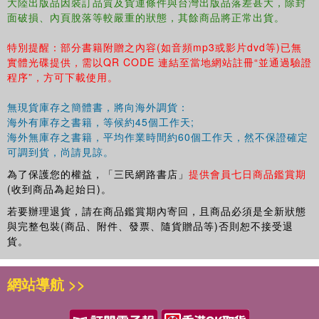
件。全書按照信件時
大陸出版品因裝訂品質及貨運條件與台灣出版品落差甚大，除封
面破損、內頁脫落等較嚴重的狀態，其餘商品將正常出貨。
間先後排序。其中第1－18冊為原書信的影印件，第19－23冊為主
要書信的轉錄，以
特別提醒：部分書籍附贈之內容(如音頻mp3或影片dvd等)已無
供讀者參照研究。本書對研究其生平事蹟及該時期中國社會狀況等
實體光碟提供，需以QR CODE 連結至當地網站註冊“並通過驗證
具有極高的史料價
程序”，方可下載使用。
值，也為研究中國近代史、日本開國史、美國漢學史的學者們提供
了第一手資料。
無現貨庫存之簡體書，將向海外調貨：
本項目為“十二五”國家重點圖書出版規劃項目。
海外有庫存之書籍，等候約45個工作天;
海外無庫存之書籍，平均作業時間約60個工作天，然不保證確定
可調到貨，尚請見諒。
為了保護您的權益，「三民網路書店」
提供會員七日商品鑑賞期
(收到商品為起始日)。
若要辦理退貨，請在商品鑑賞期內寄回，且商品必須是全新狀態
與完整包裝(商品、附件、發票、隨貨贈品等)否則恕不接受退
貨。
網站導航 >>