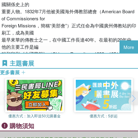
國關係史上的
重要人物。1832年7月他被美國海外傳教部總會（American Board
of Commissioners for
Foreign Missions，簡稱“美部會”）正式任命為中國廣州傳教站的印
刷工，成為美國
最早來華的傳教士之一，在中國工作長達40年。在最初的20年中，
他的主要工作是編
More
輯和印刷《中國叢報》（Chinese Repository, 1832－1851）。
1856年他脫離美部會開
主題書展
始在美國駐華使團任職，1858年隨美國公使赴天津訂立《中美天津
更多書展
條約》。從1856到
1876年，20年間他曾7次代理駐華公使職務。1877年他辭職回美
國，被耶魯大學聘為
該校第一位中國語言與文學教授，也由此成為美國歷史上首位漢學
教授。著有《中國
總論》一書。
優惠方式：
加入即送50元購書金
優惠方式：
5折起
本書收錄美國耶魯大學圖書館藏衛三畏1831年至1884年間未刊出
購物須知
的英文往來書信
2200余封，同時附錄了關涉衛三畏的重要的其他信件和文章近40