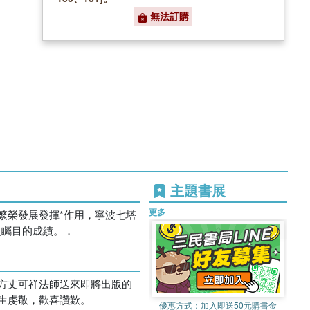
無法訂購
主題書展
更多
繁榮發展發揮*作用，寧波七塔
人矚目的成績。．
方丈可祥法師送來即將出版的
生虔敬，歡喜讚歎。
優惠方式：
加入即送50元購書金