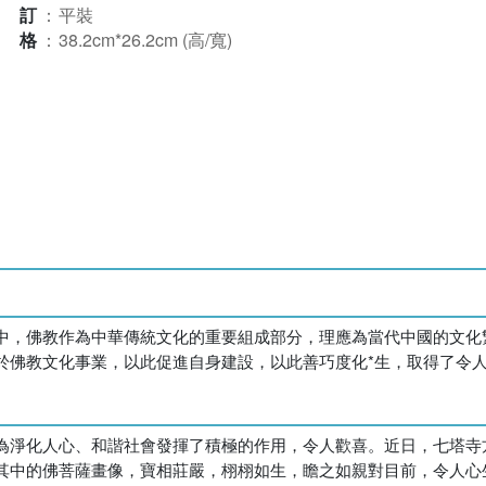
裝訂
：
平裝
規格
：
38.2cm*26.2cm (高/寬)
中，佛教作為中華傳統文化的重要組成部分，理應為當代中國的文化
於佛教文化事業，以此促進自身建設，以此善巧度化*生，取得了令
為淨化人心、和諧社會發揮了積極的作用，令人歡喜。近日，七塔寺
其中的佛菩薩畫像，寶相莊嚴，栩栩如生，瞻之如親對目前，令人心