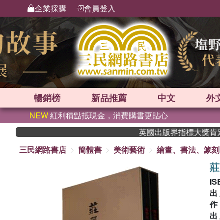
企業採購
會員登入
暢銷榜
新品
推薦
中文
外
NEW
紅利積點抵現金，消費購書更貼心
英國出版界指標大獎肯定！A.F
三民網路書店
簡體書
美術藝術
繪畫、書法、篆刻
莊
IS
出
出