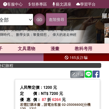
客服中心
領券專區
藝文講座
學習平台
進階搜尋
GO
、
、
、
sey
父親節
如果歷史是一群喵
暑期推薦
、
、
輝時代
數學女孩：黎曼猜想
偉大的迷走神經
子
文具選物
漫畫
教科考用
165反詐騙
程
評論
人民幣定價：1200 元
定價
：NT$ 7200 元
優惠價
：
87
折
6264
元
若需訂購本書，請電洽客服 02-25006600[分機
130、131]。