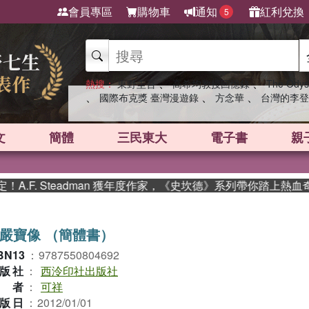
會員專區
購物車
通知
紅利兌換
5
、
、
熱搜：
東野圭吾
高希均教授回憶錄
The Odys
、
、
、
國際布克獎 臺灣漫遊錄
方念華
台灣的李登
文
簡體
三民東大
電子書
親
. Steadman 獲年度作家，《史坎德》系列帶你踏上熱血奇幻旅
嚴寶像 （簡體書）
BN13
：
9787550804692
版社
：
西泠印社出版社
作者
：
可祥
版日
：
2012/01/01