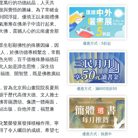
度萬行的功德結晶，人天共
脫與覺悟的勝緣。為了常睹金
到閻浮提。優填王以未能禮佛
氣漸漸在佛弟子中流行起來。
大佛，震撼人心的云崗盧舍那
優惠方式：
5折起
眾生彰顯佛性的殊勝因緣，因
女人，於佛功德專精繫念，常觀
色光明，百千億種殊勝福德莊
此人如是諦念思惟，深生信
積福德、開智慧，既是佛教廣結
，皆為北京荊山畫院院長夏荊
優惠方式：
滿600現折50
源于歷代高僧大德、文人雅士
佛菩薩讚頌。像讚一體兩面，
結出版，自他并度，福慧兼
化繁榮發展發揮積極作用。寧
得了令人矚目的成績。希望七
優惠方式：
熱賣中