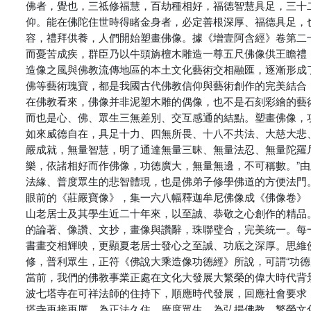
佛者，覺也，三祗修福慧，百劫種相好，福德智慧具足，三十
仰。能在佛陀住世時得睹金身者，必定善根深厚、福德具足，
容，禮拜供養，人們開始塑畫佛像。據《增壹阿含經》卷第二
而憂苦成疾，群臣乃以牛頭旃檀木雕造一尊五尺佛像供王瞻禮
造像之風與佛教流傳地區的本土文化藝術交相融匯，逐漸形成
佛等藝術瑰寶，都是我國古代佛教信仰與藝術創作的完美結合
在佛教看來，佛像并非泥塑木雕的偶像，也不是石刻彩繪的藝
而也是心、佛、眾生三無差別、交互感通的結點。塑畫佛像，
如來威德自在，具足十力、四無所畏、十八不共法、大慈大悲
嚴成就，無量智慧，明了通達無量三昧、無量法忍、無量陀羅
樂，依諸相好而作佛像，功德廣大，無量無邊，不可稱數。”
法緣、普度眾生的悲智體現，也是佛弟子修學佛道的方便法門
眼前的《莊嚴寶像》，集一六八幅釋迦牟尼佛像成《佛像卷》
山老居士及其學生近二十年來，以至誠、恭敬之心創作的精品
的論著、像讚、文抄，畫像與讚辭，珠聯璧合，完美統一。每
書畫交相輝映，更顯夏老居士發心之至誠、功底之深厚。思維
修，普利眾生，正符《佛說大乘造像功德經》所說，可謂“功德
當前，我們的佛教事業正處在文化大發展大繁榮的偉大時代背
波七塔寺在可祥法師的住持下，順應時代發展，回應社會要求
塔寺再接再厲，為正法久住、廣度眾生，為弘揚佛教、繁榮文