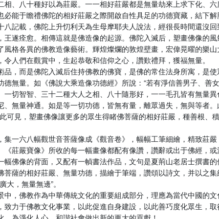
二相、八十種好以為莊嚴。一一相好莊嚴都是無量劫來上求下化、六
也必能于瞻禮佛陀的相好莊嚴之際開啟自性具足的功德寶藏，結下解
十八記載，佛陀上升忉利天為生母摩耶夫人說法，經很長時間還沒回
，王遂痊愈。相傳這就是佛造像的起源。佛陀入滅后，塑畫佛像的風
了風格各異的佛教造像藝術。輝煌燦爛的敦煌壁畫，宏偉晃曜的樂山
，令人們在觀賞中，生起恭敬和信仰之心，讚歎禮拜，獲福無量。
術品，而是佛陀入滅后住持佛教的佛寶，是佛的常住法身所寓，是使
功德無量。如《佛說大乘造像功德經》所說：“若有淨信善男子、善
、一切智智、三十二種大人之相、八十隨形好，一一毛孔皆有無量異
尼、無量神通。如是等一切功德，皆無有量，離眾過失，無與等者。
由此可見，塑畫佛像讓更多的眾生得睹佛菩薩的相好莊嚴，種善根、
。
，集一六八幅觀世音菩薩像成《觀音卷》，幅幅工筆細繪，精致莊嚴
。《莊嚴寶像》所收的每一幅畫像都配有像讚，讚辭或出于佛經，或
一幅佛像的背面，又配有一幀書法作品，文句是夏荊山老居士撰書的
佛菩薩的相好莊嚴、無量功德，描繪于筆端，讚頌以詩文，并以之集
廣大，無量無邊”。
景中，佛教作為中華傳統文化的重要組成部分，理應為當代中國的文
，致力于佛教文化事業，以此促進自身建設，以此善巧度化眾生，取
化，為淨化人心、和諧社會做出新的更大的貢獻！