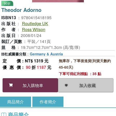
90折
Theodor Adorno
ISBN13
：
9780415418195
出版社
：
Routledge UK
作者
：
Ross Wilson
出版日
：
2008/01/24
裝訂／頁數
：
平裝／141頁
規格
：
19.7cm*12.7cm*1.3cm (高/寬/厚)
杜威圖書分類
：
Germany & Austria
定價
：NT$ 1319 元
無庫存，下單後進貨(到貨天數約
優惠價
：
90
折
1187
元
45-60天)
下單可得紅利積點 ：35 點
加入收藏
加入購物車
商品簡介
作者簡介
商品簡介