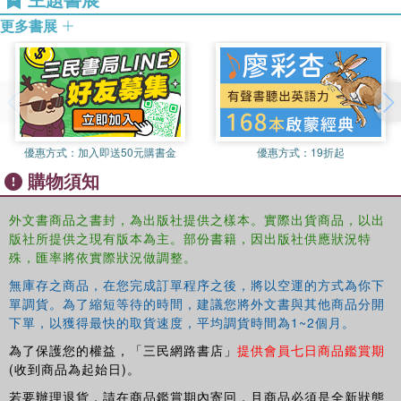
This Routledge Critical Thinkers guide will equip readers
更多書展
with the tools required to critically interpret Adorno's major
works, whilst also introducing readers to his interpretation
of classical German philosophy and his relationship to the
most significant of his contemporaries.
優惠方式：
加入即送50元購書金
優惠方式：
19折起
購物須知
外文書商品之書封，為出版社提供之樣本。實際出貨商品，以出
版社所提供之現有版本為主。部份書籍，因出版社供應狀況特
殊，匯率將依實際狀況做調整。
無庫存之商品，在您完成訂單程序之後，將以空運的方式為你下
單調貨。為了縮短等待的時間，建議您將外文書與其他商品分開
下單，以獲得最快的取貨速度，平均調貨時間為1~2個月。
為了保護您的權益，「三民網路書店」
提供會員七日商品鑑賞期
(收到商品為起始日)。
若要辦理退貨，請在商品鑑賞期內寄回，且商品必須是全新狀態