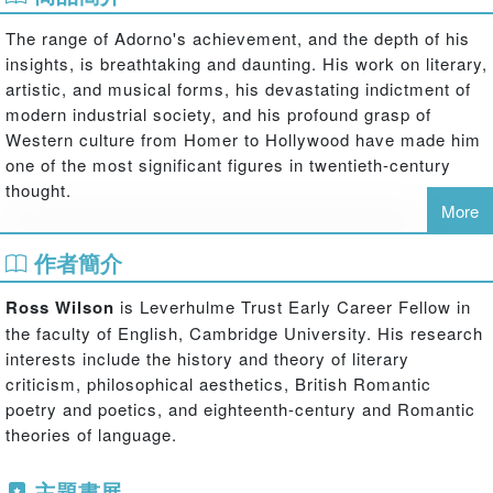
The range of Adorno's achievement, and the depth of his
insights, is breathtaking and daunting. His work on literary,
artistic, and musical forms, his devastating indictment of
modern industrial society, and his profound grasp of
Western culture from Homer to Hollywood have made him
one of the most significant figures in twentieth-century
thought.
More
As one of the main philosophers of the Frankfurt School of
作者簡介
Critical Theory, Adorno's influence on literary theory,
cultural studies, and philosophical aesthetics has been
Ross Wilson
is Leverhulme Trust Early Career Fellow in
immense. His wide-ranging authorship is significant also
the faculty of English, Cambridge University. His research
to continental philosophy, political theory, art criticism, and
interests include the history and theory of literary
musicology. Key ideas discussed in this guide include:
criticism, philosophical aesthetics, British Romantic
art and aesthetics
poetry and poetics, and eighteenth-century and Romantic
fun and free time
theories of language.
nature and reason
things, thoughts and being right
主題書展