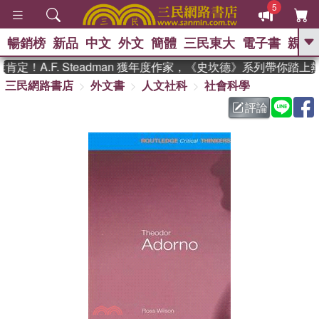
5
暢銷榜
新品
中文
外文
簡體
三民東大
電子書
親子
GO
定！A.F. Steadman 獲年度作家，《史坎德》系列帶你踏上
三民網路書店
外文書
人文社科
社會科學
、
熱搜：
東野圭吾
高希均教授回憶錄
、
、
、
The Odyssey
父親節
如果歷
評論
、
、
史是一群喵
暑期推薦
國際布克
、
、
獎 臺灣漫遊錄
方念華
台灣的李
、
、
登輝時代
數學女孩：黎曼猜想
偉大的迷走神經