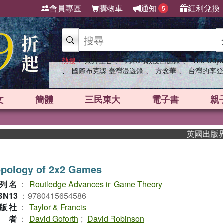
會員專區
購物車
通知
紅利兌換
5
、
、
熱搜：
東野圭吾
高希均教授回憶錄
The Odys
、
、
、
國際布克獎 臺灣漫遊錄
方念華
台灣的李登
文
簡體
三民東大
電子書
親
英國出版界指標
opology of 2x2 Games
列名
：
Routledge Advances in Game Theory
BN13
：
9780415654586
版社
：
Taylor & Francis
作者
：
David Goforth
;
David Robinson