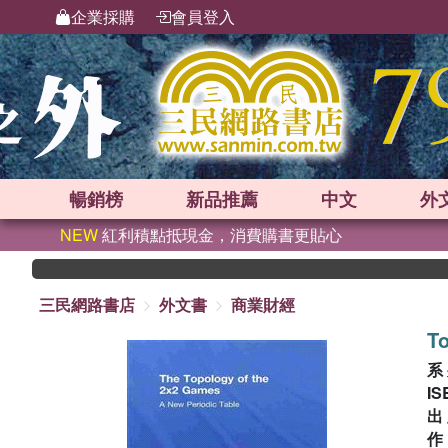
企業採購
會員登入
暢銷榜
新品
推薦
中文
外
NEW
紅利積點抵現金，消費購書更貼心
三民網路書店
外文書
商業財經
T
系
IS
出