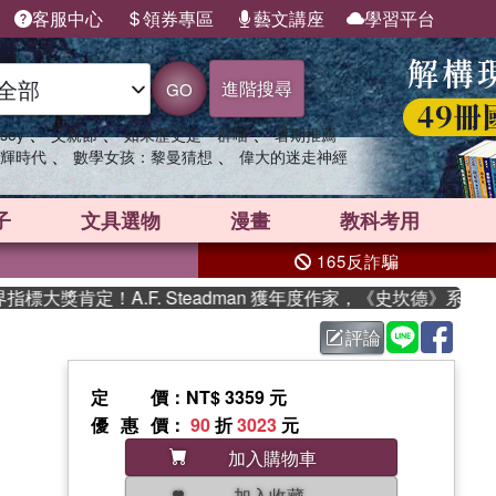
客服中心
領券專區
藝文講座
學習平台
進階搜尋
GO
、
、
、
sey
父親節
如果歷史是一群喵
暑期推薦
、
、
輝時代
數學女孩：黎曼猜想
偉大的迷走神經
子
文具選物
漫畫
教科考用
165反詐騙
大獎肯定！A.F. Steadman 獲年度作家，《史坎德》系列帶
評論
定價
：NT$ 3359 元
優惠價
：
90
折
3023
元
加入購物車
加入收藏