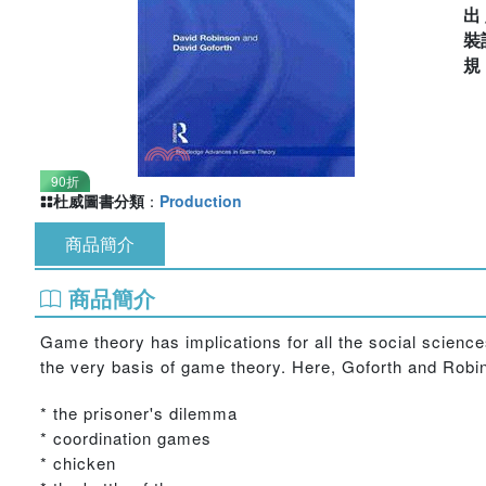
出
裝
90折
杜威圖書分類
：
Production
商品簡介
商品簡介
Game theory has implications for all the social scienc
the very basis of game theory. Here, Goforth and Robi
* the prisoner's dilemma
* coordination games
* chicken