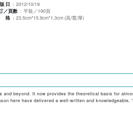
版日
：
2012/10/19
訂／頁數
：
平裝／190頁
規格
：
23.5cm*15.9cm*1.3cm (高/寬/厚)
es and beyond. It now provides the theoretical basis for alm
nson here have delivered a well-written and knowledgeable, 