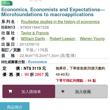
90折
Economics, Economists and Expectations—
Microfoundations to macroapplications
系列名
：
Routledge studies in the history of economics
ISBN13
：
9780415647328
出版社
：
Taylor & Francis
作者
：
William Darity
;
Robert Leeson
;
Warren Young
出版日
：
2012/09/10
裝訂／頁數
：
平裝／176頁
規格
：
22.9cm*15.2cm*1.3cm (高/寬/厚)
杜威圖書分類
：
Economics
定價
：NT$ 3119 元
無庫存，下單後進貨(到貨天數約
優惠價
：
90
折
2807
元
45-60天)
下單可得紅利積點 ：84 點
加入收藏
加入購物車
商品簡介