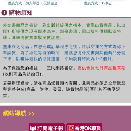
deserve its place upon many an academic bookshelf.
優惠方式：
加入即送50元購書金
優惠方式：
19折起
購物須知
外文書商品之書封，為出版社提供之樣本。實際出貨商品，以出
版社所提供之現有版本為主。部份書籍，因出版社供應狀況特
殊，匯率將依實際狀況做調整。
無庫存之商品，在您完成訂單程序之後，將以空運的方式為你下
單調貨。為了縮短等待的時間，建議您將外文書與其他商品分開
下單，以獲得最快的取貨速度，平均調貨時間為1~2個月。
為了保護您的權益，「三民網路書店」
提供會員七日商品鑑賞期
(收到商品為起始日)。
若要辦理退貨，請在商品鑑賞期內寄回，且商品必須是全新狀態
與完整包裝(商品、附件、發票、隨貨贈品等)否則恕不接受退
貨。
網站導航 >>