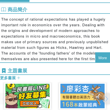
商品簡介
The concept of rational expectations has played a hugely
important role in economics over the years. Dealing with
the origins and development of modern approaches to
expectations in micro and macroeconomics, this book
makes use of primary sources and previously unpublished
material from such figures as Hicks, Hawtrey and Hart.
The accounts of the 'founding fathers' of the models
More
themselves are also presented here for the first time. The
authors trace the development of different approaches to
主題書展
expectations from the likes of Hayek, Morgenstern, and
Coase right up to more modern theorists such as
更多書展
Friedman, Patinkin, Phelps and Lucas.
The startling conclusion that there was no 'Rational
Expectations Revolution' is articulated, supported and
defended with impressive clarity and authority. A
necessity for economists across the world, this book will