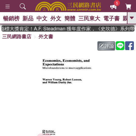
5
暢銷榜
新品
中文
外文
簡體
三民東大
電子書
親子
GO
標大獎肯定！A.F. Steadman 獲年度作家，《史坎德》系列
三民網路書店
外文書
、
熱搜：
東野圭吾
高希均教授回憶錄
、
、
、
The Odyssey
父親節
如果歷
評論
、
、
史是一群喵
暑期推薦
國際布克
、
、
獎 臺灣漫遊錄
方念華
台灣的李
、
、
登輝時代
數學女孩：黎曼猜想
偉大的迷走神經