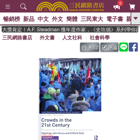
5
暢銷榜
新品
中文
外文
簡體
三民東大
電子書
親子
GO
獎肯定！A.F. Steadman 獲年度作家，《史坎德》系列帶你
三民網路書店
外文書
人文社科
社會科學
、
、
熱搜：
東野圭吾
The Odyssey
、
、
父親節
如果歷史是一群喵
暑期
列印
評論
、
、
推薦
國際布克獎 臺灣漫遊錄
方
、
、
念華
台灣的李登輝時代
數學女
、
孩：黎曼猜想
偉大的迷走神經