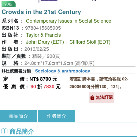
90折
Crowds in the 21st Century
系列名
：
Contemporary Issues in Social Science
ISBN13
：
9780415635905
出版社
：
Taylor & Francis
作者
：
John Drury (EDT)
;
Clifford Stott (EDT)
出版日
：
2013/02/25
裝訂／頁數
：
精裝／208頁
規格
：
24.8cm*17.8cm*1.9cm (高/寬/厚)
杜威圖書分類
：
Sociology & anthropology
定價
：NT$ 8700 元
若需訂購本書，請電洽客服 02-
優惠價
：
90
折
7830
元
25006600[分機130、131]。
無法訂購
商品簡介
作者簡介
商品簡介