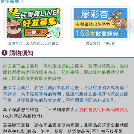
更多書展
experience of crowd participants and to improve design,
planning, and management around crowd events.
This book was originally published as a special issue of
Contemporary Social Science
.
優惠方式：
加入即送50元購書金
優惠方式：
19折起
購物須知
外文書商品之書封，為出版社提供之樣本。實際出貨商品，以出
版社所提供之現有版本為主。部份書籍，因出版社供應狀況特
殊，匯率將依實際狀況做調整。
無庫存之商品，在您完成訂單程序之後，將以空運的方式為你下
單調貨。為了縮短等待的時間，建議您將外文書與其他商品分開
下單，以獲得最快的取貨速度，平均調貨時間為1~2個月。
為了保護您的權益，「三民網路書店」
提供會員七日商品鑑賞期
(收到商品為起始日)。
若要辦理退貨，請在商品鑑賞期內寄回，且商品必須是全新狀態
與完整包裝(商品、附件、發票、隨貨贈品等)否則恕不接受退