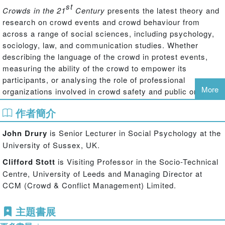
st
Crowds in the 21
Century
presents the latest theory and
research on crowd events and crowd behaviour from
across a range of social sciences, including psychology,
sociology, law, and communication studies. Whether
describing the language of the crowd in protest events,
measuring the ability of the crowd to empower its
participants, or analysing the role of professional
More
organizations involved in crowd safety and public order,
the contributions in this volume are united in their
作者簡介
commitment to a social scientific level of analysis.
John Drury
is Senior Lecturer in Social Psychology at the
The crowd is often depicted as a source of irrationality and
University of Sussex, UK.
danger – in the form of riots and mass emergencies. By
placing crowd events back in their social context – their
Clifford Stott
is Visiting Professor in the Socio-Technical
ongoing historical and proximal relationships with other
Centre, University of Leeds and Managing Director at
groups and social structures – this volume restores
CCM (Crowd & Conflict Management) Limited.
meaning to the analysis of crowd behaviour. Together, the
studies described in this collection demonstrate the
主題書展
potential of crowd research to enhance the positive