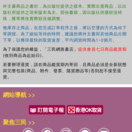
because they lacked the informal networks that support
外文書商品之書封，為出版社提供之樣本。實際出貨商品，以出
trade and credit. The analysis is supported by the results
版社所提供之現有版本為主。部份書籍，因出版社供應狀況特
of a contemporary survey of 120 manufacturing firms in
殊，匯率將依實際狀況做調整。
Nairobi's metal sector that highlight the division between
smaller African firms and larger Asian ones.
無庫存之商品，在您完成訂單程序之後，將以空運的方式為你下
單調貨。為了縮短等待的時間，建議您將外文書與其他商品分開
下單，以獲得最快的取貨速度，平均調貨時間為1~2個月。
為了保護您的權益，「三民網路書店」
提供會員七日商品鑑賞期
(收到商品為起始日)。
若要辦理退貨，請在商品鑑賞期內寄回，且商品必須是全新狀態
與完整包裝(商品、附件、發票、隨貨贈品等)否則恕不接受退
貨。
網站導航 >>
聚焦三民 >>