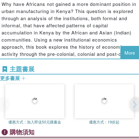
Why have Africans not gained a more dominant position in
urban manufacturing in Kenya? This question is explored
through an analysis of the institutions, both formal and
informal, that have affected patterns of capital
accumulation in Kenya by the African and Asian (Indian)
communities. Using a new institutional economics
approach, this book explores the history of economic
More
activity through the pre-colonial, colonial and post-colonial
periods, including the transformative period of British rule.
主題書展
During the colonial period, Asians were brought in to build
the railways and subsequently focused on urban-based
更多書展
activities. Africans, meanwhile, found it difficult to move
out of agriculture. Thus, the ethnic-sectoral division of
activities was entrenched by the formal laws and powers
of the British. Following independence, the network and
financial capital that Asians had built up allowed them to
survive early attempts at the Africanization of industry.
優惠方式：
加入即送50元購書金
優惠方式：
19折起
Africans, now supported by the formal institutions of the
購物須知
state, still found it difficult to engage in manufacturing