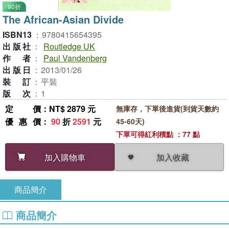
90折
The African-Asian Divide
ISBN13
：
9780415654395
出版社
：
Routledge UK
作者
：
Paul Vandenberg
出版日
：
2013/01/26
裝訂
：
平裝
版次
：
1
定價
：NT$ 2879 元
無庫存，下單後進貨(到貨天數約
優惠價
：
90
折
2591
元
45-60天)
下單可得紅利積點 ：77 點
加入收藏
加入購物車
商品簡介
商品簡介