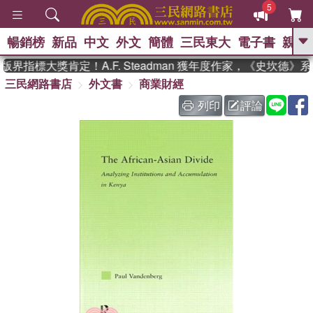
5
暢銷榜
新品
中文
外文
簡體
三民東大
電子書
親子
GO
界指標大獎肯定！A.F. Steadman 獲年度作家，《史坎德》
三民網路書店
外文書
商業財經
、
、
熱搜：
東野圭吾
The Odyssey
、
、
父親節
如果歷史是一群喵
暑期
列印
評論
、
、
推薦
國際布克獎 臺灣漫遊錄
方
、
、
念華
台灣的李登輝時代
數學女
、
孩：黎曼猜想
偉大的迷走神經