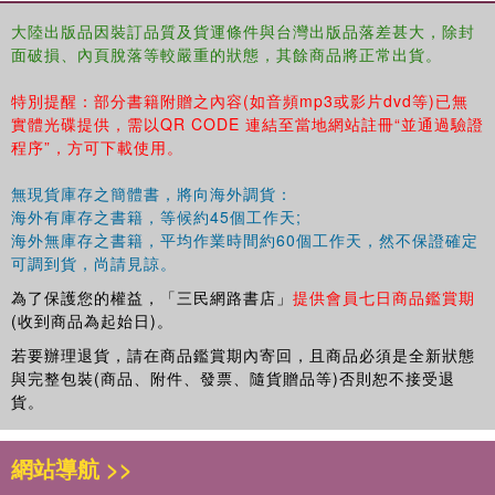
大陸出版品因裝訂品質及貨運條件與台灣出版品落差甚大，除封
面破損、內頁脫落等較嚴重的狀態，其餘商品將正常出貨。
特別提醒：部分書籍附贈之內容(如音頻mp3或影片dvd等)已無
實體光碟提供，需以QR CODE 連結至當地網站註冊“並通過驗證
程序”，方可下載使用。
無現貨庫存之簡體書，將向海外調貨：
海外有庫存之書籍，等候約45個工作天;
海外無庫存之書籍，平均作業時間約60個工作天，然不保證確定
可調到貨，尚請見諒。
為了保護您的權益，「三民網路書店」
提供會員七日商品鑑賞期
(收到商品為起始日)。
若要辦理退貨，請在商品鑑賞期內寄回，且商品必須是全新狀態
與完整包裝(商品、附件、發票、隨貨贈品等)否則恕不接受退
貨。
網站導航 >>