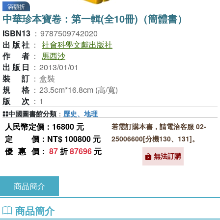
滿額折
中華珍本寶卷：第一輯(全10冊)（簡體書）
ISBN13
：
9787509742020
出版社
：
社會科學文獻出版社
作者
：
馬西沙
出版日
：
2013/01/01
裝訂
：
盒裝
規格
：
23.5cm*16.8cm (高/寬)
版次
：
1
中國圖書館分類
：
歷史、地理
人民幣定價：16800 元
若需訂購本書，請電洽客服 02-
定價
：NT$ 100800 元
25006600[分機130、131]。
優惠價
：
87
折
87696
元
無法訂購
商品簡介
商品簡介