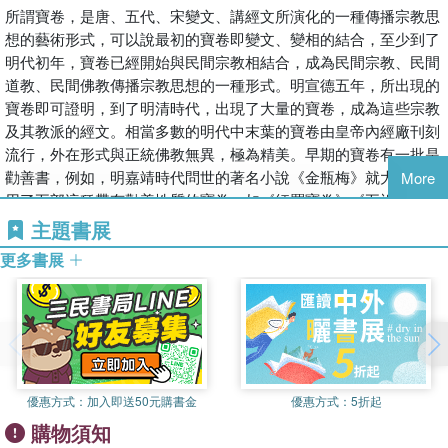
所謂寶卷，是唐、五代、宋變文、講經文所演化的一種傳播宗教思
想的藝術形式，可以說最初的寶卷即變文、變相的結合，至少到了
明代初年，寶卷已經開始與民間宗教相結合，成為民間宗教、民間
道教、民間佛教傳播宗教思想的一種形式。明宣德五年，所出現的
寶卷即可證明，到了明清時代，出現了大量的寶卷，成為這些宗教
及其教派的經文。相當多數的明代中末葉的寶卷由皇帝內經廠刊刻
流行，外在形式與正統佛教無異，極為精美。早期的寶卷有一批是
勸善書，例如，明嘉靖時代問世的著名小說《金瓶梅》就大段地引
More
用了五部這種帶有勸善性質的寶卷，如《紅羅寶卷》《五祖黃梅寶
卷》等。據專家整理，現存寶卷有1500餘種，不同版本達5000
主題書展
種，這是繼《中華大藏經》《中華道藏》《明清檔案》之後最大的
更多書展
史料群，對研究中國的宗教史、民俗史、藝術史等以及底層社會文
化都有極大之助力。
本項目《中華珍本寶卷集成》是主編馬西沙先生及其合作者、學生
經過長達30餘年收集、整理的寶卷精品，相當多為孤本、善本，這
次與社會科學文獻出版社的合作，相信定能給學術界一個驚喜，也
一定會充填全國各級圖書館，給這些圖書館增添光彩。2012年首先
優惠方式：
加入即送50元購書金
優惠方式：
5折起
出版10冊即7500頁，此後續出第二集、第三集，暫定30冊。
購物須知