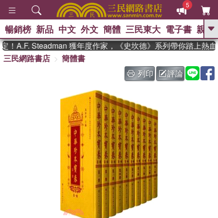
5
暢銷榜
新品
中文
外文
簡體
三民東大
電子書
親子
GO
A.F. Steadman 獲年度作家，《史坎德》系列帶你踏上熱血
三民網路書店
簡體書
、
熱搜：
東野圭吾
高希均教授回憶錄
、
、
、
The Odyssey
父親節
如果歷
列印
評論
、
、
史是一群喵
暑期推薦
國際布克
、
、
獎 臺灣漫遊錄
方念華
台灣的李
、
、
登輝時代
數學女孩：黎曼猜想
偉大的迷走神經